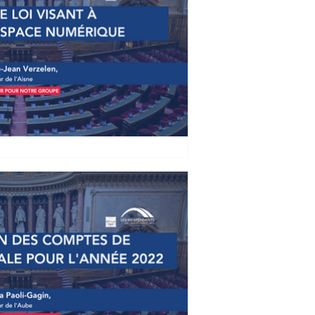
ELEN : Projet de loi visant à
ace numérique
loi visant à sécuriser l'espace
ier législatif) 🔔 À retrouver
aux...