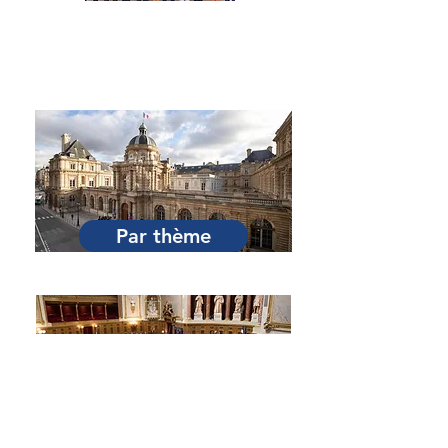
Par Sénateur
Par thème
Par session