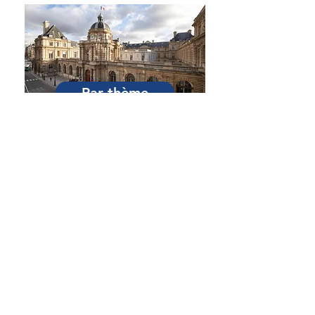
Par Sénateur
Par thème
Par session