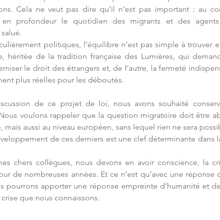
s. Cela ne veut pas dire qu’il n’est pas important : au contr
 en profondeur le quotidien des migrants et des agents d
 salué.
ulièrement politiques, l’équilibre n’est pas simple à trouver en
 héritée de la tradition française des Lumières, qui demande
iser le droit des étrangers et, de l’autre, la fermeté indispen
ent plus réelles pour les déboutés.
scussion de ce projet de loi, nous avons souhaité conser
Nous voulons rappeler que la question migratoire doit être a
e, mais aussi au niveau européen, sans lequel rien ne sera possib
éveloppement de ces derniers est une clef déterminante dans la
es chers collègues, nous devons en avoir conscience, la cris
our de nombreuses années. Et ce n’est qu’avec une réponse 
us pourrons apporter une réponse empreinte d’humanité et de 
la crise que nous connaissons.