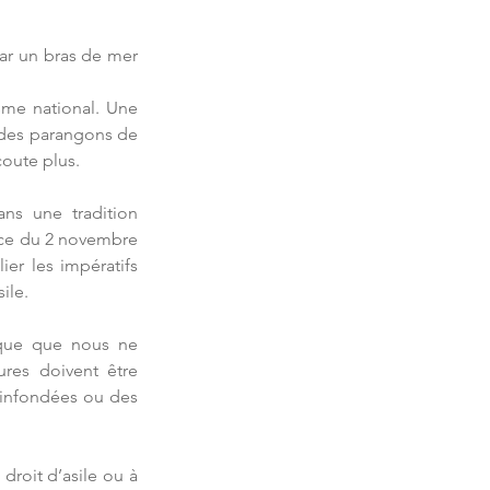
ar un bras de mer 
me national. Une 
 des parangons de 
coute plus.
ns une tradition 
nce du 2 novembre 
er les impératifs 
ile.
ique que nous ne 
res doivent être 
 infondées ou des 
droit d’asile ou à 