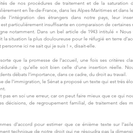
cités de nos procédures de traitement et de la saturation de
ièrement en Île-de-France, dans les Alpes-Maritimes et dans le
e l’intégration des étrangers dans notre pays, leur inserti
st particulièrement insuffisante en comparaison de certaines r
gne notamment. Dans un bel article de 1943 intitulé « Nous a
la situation la plus douloureuse pour le réfugié en terre d’accu
 personne ici ne sait qui je suis ! », disait-elle.
orte que la promesse de l’accueil, une fois ses critères clari
durale ; qu’elle soit bien celle d’une insertion réelle. No
ents débats l’importance, dans ce cadre, du droit au travail.
ise de l’immigration, le Sénat a proposé un texte qui est très élo
nt.
it pas en soi une erreur, car on peut faire mieux que ce qui no
es décisions, de regroupement familial, de traitement des m
mes d’accord pour estimer que ce énième texte sur l’asile 
nt technique de notre droit qui ne résoudra pas la dimension