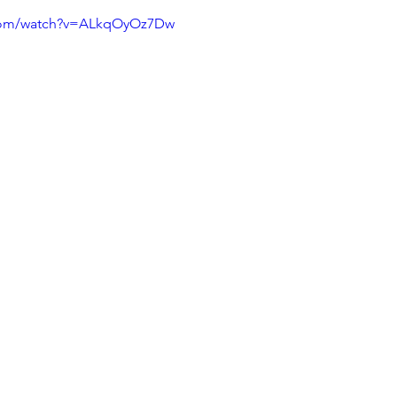
.com/watch?v=ALkqOyOz7Dw