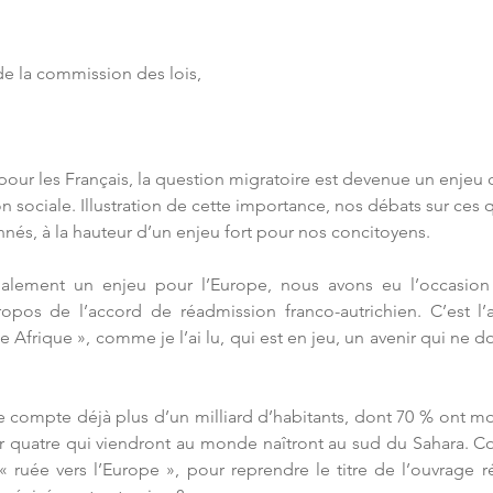
 
e la commission des lois, 
 
ur les Français, la question migratoire est devenue un enjeu 
n sociale. Illustration de cette importance, nos débats sur ces 
onnés, à la hauteur d’un enjeu fort pour nos concitoyens.
alement un enjeu pour l’Europe, nous avons eu l’occasion 
opos de l’accord de réadmission franco-autrichien. C’est l’a
e Afrique », comme je l’ai lu, qui est en jeu, un avenir qui ne do
 compte déjà plus d’un milliard d’habitants, dont 70 % ont moi
ur quatre qui viendront au monde naîtront au sud du Sahara. 
 « ruée vers l’Europe », pour reprendre le titre de l’ouvrage 