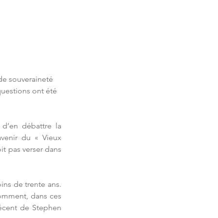
de souveraineté 
questions ont été 
d’en débattre la 
venir du « Vieux 
it pas verser dans 
ns de trente ans. 
Comment, dans ces 
récent de Stephen 