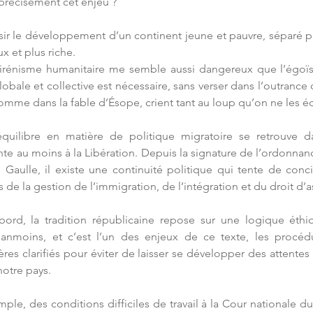
précisément cet enjeu ?
éussir le développement d’un continent jeune et pauvre, séparé p
x et plus riche.
l’irénisme humanitaire me semble aussi dangereux que l’égoïs
obale et collective est nécessaire, sans verser dans l’outrance
omme dans la fable d’Ésope, crient tant au loup qu’on ne les é
équilibre en matière de politique migratoire se retrouve da
nte au moins à la Libération. Depuis la signature de l’ordonna
Gaulle, il existe une continuité politique qui tente de concili
 de la gestion de l’immigration, de l’intégration et du droit d’as
abord, la tradition républicaine repose sur une logique éth
anmoins, et c’est l’un des enjeux de ce texte, les procédu
ères clarifiés pour éviter de laisser se développer des attentes
notre pays.
ple, des conditions difficiles de travail à la Cour nationale du 