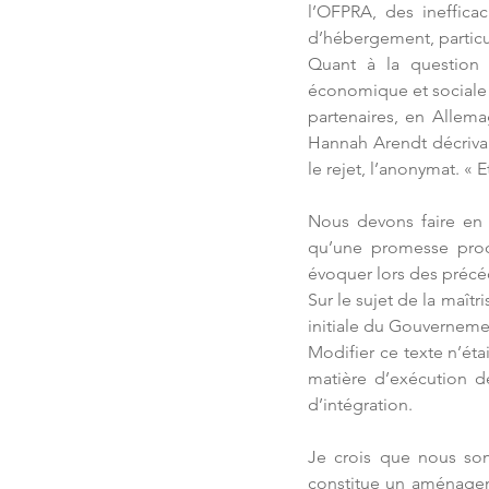
l’OFPRA, des ineffica
d’hébergement, particul
Quant à la question d
économique et sociale e
partenaires, en Allema
Hannah Arendt décrivait 
le rejet, l’anonymat. « Et
Nous devons faire en s
qu’une promesse procé
évoquer lors des précéd
Sur le sujet de la maîtr
initiale du Gouverneme
Modifier ce texte n’éta
matière d’exécution d
d’intégration.
Je crois que nous som
constitue un aménageme