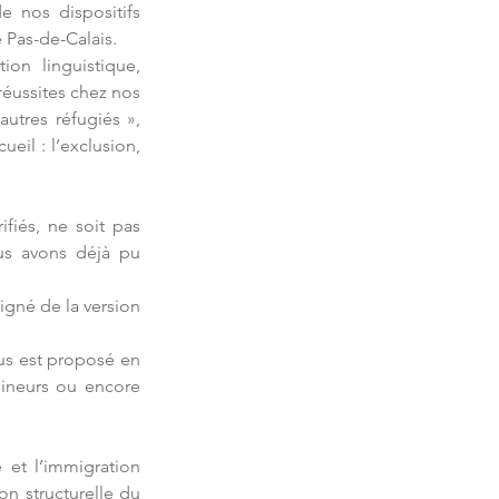
 nos dispositifs 
 Pas-de-Calais.
on linguistique, 
éussites chez nos 
utres réfugiés », 
eil : l’exclusion, 
fiés, ne soit pas 
us avons déjà pu 
igné de la version 
us est proposé en 
ineurs ou encore 
et l’immigration 
 structurelle du 