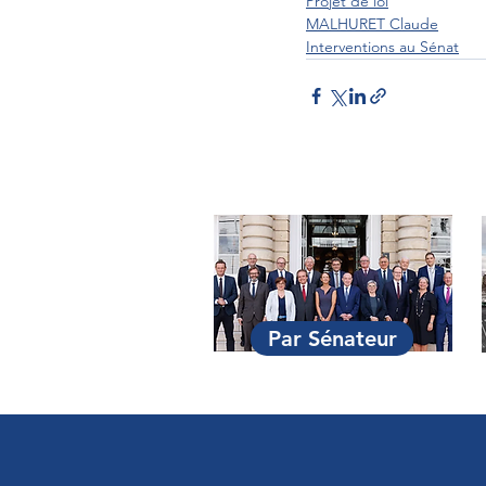
Projet de loi
MALHURET Claude
Interventions au Sénat
Par Sénateur