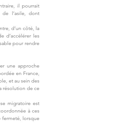
aire, il pourrait 
e l’asile, dont 
tre, d’un côté, la 
 d’accélérer les 
sable pour rendre 
ver une approche 
bordée en France, 
le, et au sein des 
 résolution de ce 
e migratoire est 
coordonnée à ces 
fermeté, lorsque 