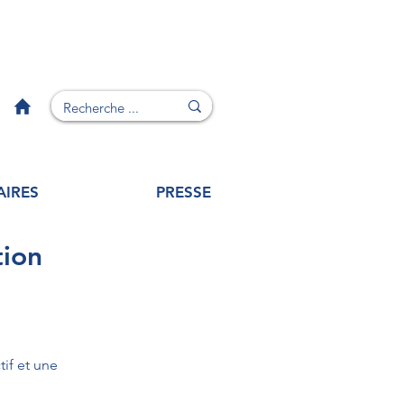
AIRES
PRESSE
ion
if et une 