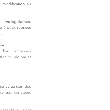
e modification au 
ions législatives. 
é à deux reprises 
1.
le.
te d’un compromis 
ution du régime et 
rience au sein des 
tre aux sénateurs 
enneté, s’il n’est 