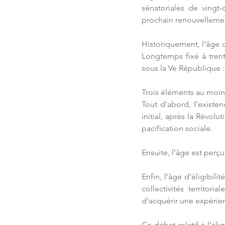
sénatoriales de vingt-
prochain renouvellemen
Historiquement, l’âge d’
Longtemps fixé à trent
sous la Ve République : 
Trois éléments au moins
Tout d’abord, l’existe
initial, après la Révolu
pacification sociale.
Ensuite, l’âge est per
Enfin, l’âge d’éligibili
collectivités territori
d’acquérir une expérie
Ce débat relatif à l’ali