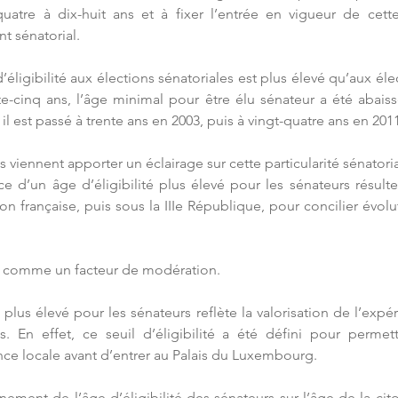
quatre à dix-huit ans et à fixer l’entrée en vigueur de cett
t sénatorial.
éligibilité aux élections sénatoriales est plus élevé qu’aux élect
e-cinq ans, l’âge minimal pour être élu sénateur a été abaiss
il est passé à trente ans en 2003, puis à vingt-quatre ans en 201
 viennent apporter un éclairage sur cette particularité sénatoria
nce d’un âge d’éligibilité plus élevé pour les sénateurs résul
tion française, puis sous la IIIe République, pour concilier évol
çu comme un facteur de modération.
té plus élevé pour les sénateurs reflète la valorisation de l’expé
ales. En effet, ce seuil d’éligibilité a été défini pour permet
nce locale avant d’entrer au Palais du Luxembourg.
gnement de l’âge d’éligibilité des sénateurs sur l’âge de la citoy