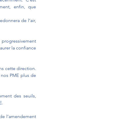
ment, enfin, que 
donnera de l’air, 
 progressivement 
aurer la confiance 
s cette direction. 
 nos PME plus de 
ment des seuils, 
E.
s de l’amendement 