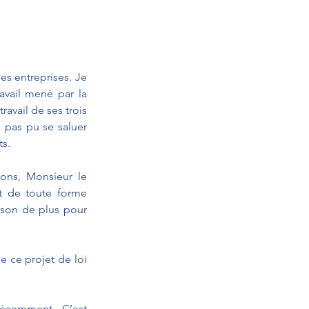
s entreprises. Je 
vail mené par la 
vail de ses trois 
pas pu se saluer 
ts.
ons, Monsieur le 
t de toute forme 
ison de plus pour 
 ce projet de loi 
écemment. C’est 