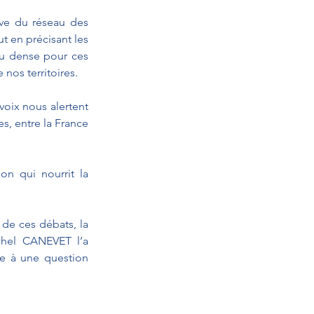
ive du réseau des 
 en précisant les 
u dense pour ces 
nos territoires.
voix nous alertent 
s, entre la France 
n qui nourrit la 
de ces débats, la 
chel CANEVET l’a 
e à une question 