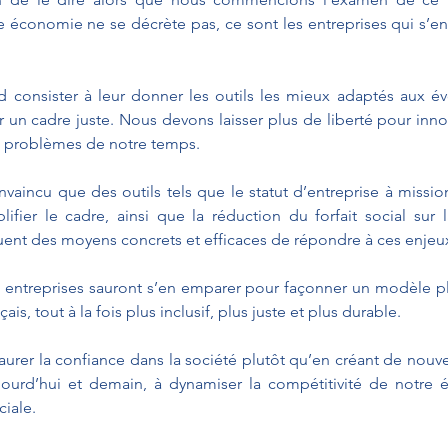
e économie ne se décrète pas, ce sont les entreprises qui s’en
d consister à leur donner les outils les mieux adaptés aux év
un cadre juste. Nous devons laisser plus de liberté pour innov
x problèmes de notre temps.
nvaincu que des outils tels que le statut d’entreprise à mission
plifier le cadre, ainsi que la réduction du forfait social sur l
tuent des moyens concrets et efficaces de répondre à ces enjeu
s entreprises sauront s’en emparer pour façonner un modèle p
ais, tout à la fois plus inclusif, plus juste et plus durable.
aurer la confiance dans la société plutôt qu’en créant de nouvel
jourd’hui et demain, à dynamiser la compétitivité de notre 
ciale.