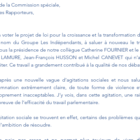
de la Commission spéciale,
es Rapporteurs,
oter le projet de loi pour la croissance et la transformation de
u nom du Groupe Les Indépendants, à saluer à nouveau le tra
s la présidence de notre collègue Catherine FOURNIER et le tra
th LAMURE, Jean-François HUSSON et Michel CANEVET qui n’a 
iciter. Ce travail a grandement contribué à la qualité de nos déba
 après une nouvelle vague d’agitations sociales et nous salu
amnation extrêmement claire, de toute forme de violence e
oprement inacceptables. J’y vois, dans cette agitation, une ra
preuve de l’efficacité du travail parlementaire.
itation sociale se trouvent en effet, certains des problèmes que
’ambition de résoudre.
 ne paie pas assez et ne permet plus toujours de vivre d