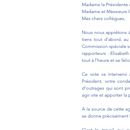
Madame la Présidente 
Madame et Messieurs l
Mes chers collègues,
Nous nous apprêtons à v
tiens tout d’abord, a
Commission spéciale sou
rapporteurs : Elisabe
tout à l’heure et se fél
Ce vote va intervenir
Président, votre cond
d’outrages qui sont pr
agir vite et apporter la 
À la source de cette ag
se donne précisément l
C’est le travail qui