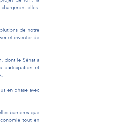
 chargeront elles-
olutions de notre 
er et inventer de 
, dont le Sénat a 
a participation et 
x.
lus en phase avec 
les barrières que 
économie tout en 