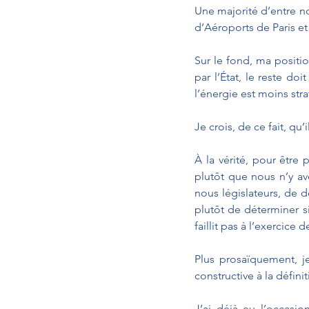
Une majorité d’entre nou
d’Aéroports de Paris et
Sur le fond, ma positio
par l’État, le reste do
l’énergie est moins str
Je crois, de ce fait, q
À la vérité, pour être
plutôt que nous n’y avo
nous législateurs, de d
plutôt de déterminer si 
faillit pas à l’exercice
Plus prosaïquement, j
constructive à la défini
J’ai déjà eu l’occasi