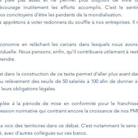
décourage inutilement les efforts accomplis. C’est le senti
s concitoyens d’être les perdants de la mondialisation.
apprêtons à voter redonnera du souffle à nos entreprises. Il re
e économie en relâchant les carcans dans lesquels nous avons
ividuelle. Nous pensons, enfin, qu’il contribuera utilement à rest
prendre.
t dans la construction de ce texte permet d’aller plus avant dan
 relèvement des seuils de 50 salariés à 100 afin de donner à
leurs obligations légales.
uplée à la période de mise en conformité pour le franchisse
ression normative qui contraint encore la croissance de nos PM
 la voix des territoires dans ce débat. C’est notamment le sen
 avec d’autres collègues sur ces bancs.