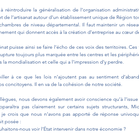
réintroduire la généralisation de l’organisation administrat
 de l’artisanat autour d’un établissement unique de Région tout
chambres de niveau départemental. Il faut maintenir un résea
ement qui donnent accès à la création d’entreprise au cœur de 
at puisse ainsi se faire l’écho de ces voix des territoires. Ces 
upture toujours plus marquée entre les centres et les périphérie
 la mondialisation et celle qui a l’impression d’y perdre.
iller à ce que les lois n’ajoutent pas au sentiment d’abando
os concitoyens. Il en va de la cohésion de notre société.
llègues, nous devons également avoir conscience qu’à l’issue 
paraîtra pas clairement sur certains sujets structurants, Mi
er, je crois que nous n’avons pas apporté de réponse univoqu
it posée :
haitons-nous voir l’État intervenir dans notre économie ?