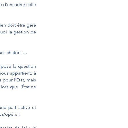
é d’encadrer celle 
en doit être géré 
quoi la gestion de 
s ses chatons…
 posé la question 
ous appartient, à 
pour l’État, mais 
lors que l’État ne 
e part active et 
t s’opérer.
ojet de loi : la 