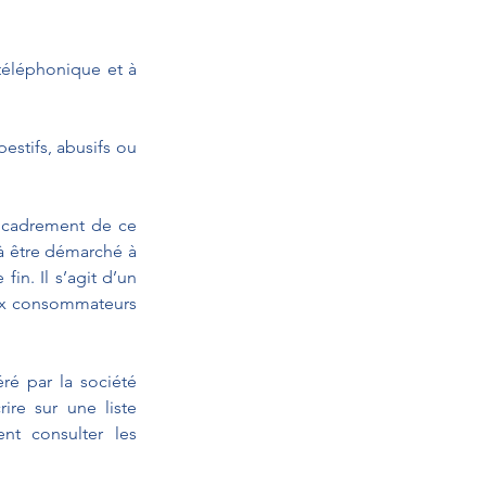
éléphonique et à 
tifs, abusifs ou 
ncadrement de ce 
à être démarché à 
n. Il s’agit d’un 
ux consommateurs 
ré par la société 
re sur une liste 
nt consulter les 