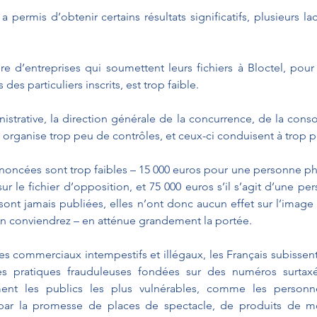
l a permis d’obtenir certains résultats significatifs, plusieurs l
e d’entreprises qui soumettent leurs fichiers à Bloctel, pour
s particuliers inscrits, est trop faible.
inistrative, la direction générale de la concurrence, de la cons
 organise trop peu de contrôles, et ceux-ci conduisent à trop 
ononcées sont trop faibles – 15 000 euros pour une personne ph
ur le fichier d’opposition, et 75 000 euros s’il s’agit d’une pe
 sont jamais publiées, elles n’ont donc aucun effet sur l’imag
 en conviendrez – en atténue grandement la portée.
 commerciaux intempestifs et illégaux, les Français subissent 
s pratiques frauduleuses fondées sur des numéros surtaxés
ement les publics les plus vulnérables, comme les personn
 par la promesse de places de spectacle, de produits de m