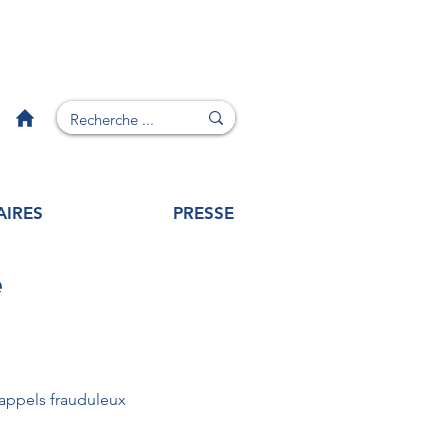
AIRES
PRESSE
e
 appels frauduleux