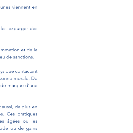
acunes viennent en 
 les expurger des 
ommation et de la 
peu de sanctions.
ysique contactant 
rsonne morale. De 
e de marque d’une 
aussi, de plus en 
. Ces pratiques 
es âgées ou les 
ode ou de gains 