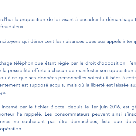
’hui la proposition de loi visant à encadrer le démarchage t
 frauduleux.
itoyens qui dénoncent les nuisances dues aux appels intempes
hage téléphonique étant régie par le droit d’opposition, l’e
la possibilité offerte à chacun de manifester son opposition 
u à ce que ses données personnelles soient utilisées à cette fi
ntement est supposé acquis, mais où la liberté est laissée a
ge.
incarné par le fichier Bloctel depuis le 1er juin 2016, est gé
orteur l’a rappelé. Les consommateurs peuvent ainsi s’inscri
onnes ne souhaitant pas être démarchées, liste que doive
 opération.