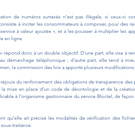
ration de numéros surtaxés n’est pas illégale, si ceux-ci co
e consiste à inciter les consommateurs à composer, pour des ra
ervice à valeur ajoutée », et à les pousser à multiplier les app
e en ligne.
 répond donc à un double objectif. D’une part, elle vise à renfo
au démarchage téléphonique ; d’autre part, elle tend à mieux
men, la commission des lois a apporté plusieurs modifications af
 réjouis du renforcement des obligations de transparence des p
n à la mise en place d’un code de déontologie et de la créati
cable à l’organisme gestionnaire du service Bloctel, de façon 
t qu’elle ait précisé les modalités de vérification des fichie
sous-traitance.