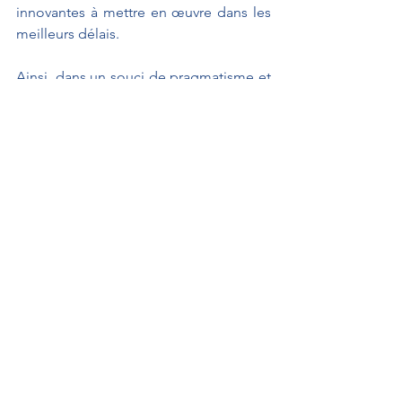
innovantes à mettre en œuvre dans les 
meilleurs délais.
Ainsi, dans un souci de pragmatisme et 
dans le but de répondre aux attentes 
légitimes de nos forces de l’ordre, le 
Groupe « Les Indépendants » votera en 
faveur de ce texte adopté sans 
modification par notre commission des 
lois.
Propositions de loi
WATTEBLED Dany
Interventions au Sénat
Interventions au Sénat