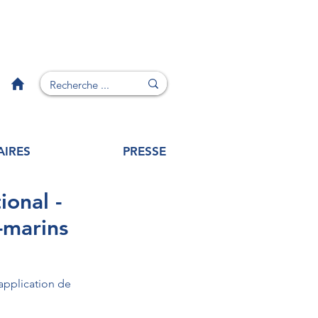
AIRES
PRESSE
onal -
a-marins
application de 