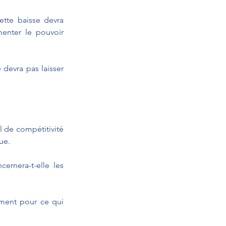
tte baisse devra 
menter le pouvoir 
devra pas laisser 
l de compétitivité 
ue.
rnera-t-elle les 
ment pour ce qui 