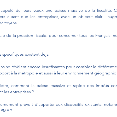
 appelé de leurs vœux une baisse massive de la fiscalité. Ce
iers autant que les entreprises, avec un objectif clair : aug
ncitoyens.
le de la pression fiscale, pour concerner tous les Français, ne 
s spécifiques existent déjà.
ons se révèlent encore insuffisantes pour combler le différentie
rapport à la métropole et aussi à leur environnement géographiq
stre, comment la baisse massive et rapide des impôts conce
 les entreprises ?
ernement prévoit d’apporter aux dispositifs existants, notam
s PME ?