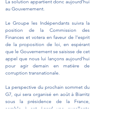
La solution appartient donc aujourd’hui 
au Gouvernement.
Le Groupe les Indépendants suivra la 
position de la Commission des 
Finances et votera en faveur de l’esprit 
de la proposition de loi, en espérant 
que le Gouvernement se saisisse de cet 
appel que nous lui lançons aujourd’hui 
pour agir demain en matière de 
corruption transnationale.
La perspective du prochain sommet du 
G7, qui sera organisé en août à Biarritz 
sous la présidence de la France, 
semble à cet égard une excellente 
opportunité d’engager plus avant notre 
pays, Madame la Ministre, dans cette 
démarche qui lui fait honneur.