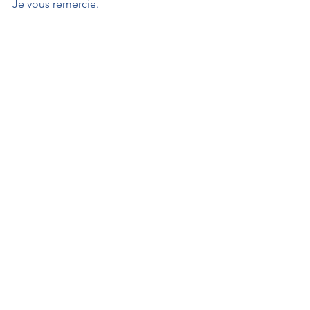
Je vous remercie.
Propositions de loi
Explications de vote
WATTEBLED Dany
Interventions au Sénat