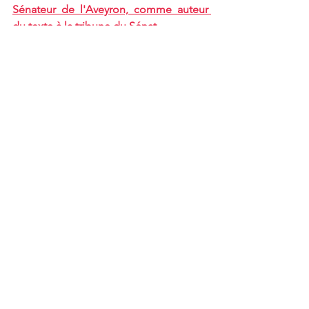
Sénateur de l'Aveyron, comme auteur 
du texte à la tribune du Sénat
📢 
L'intervention de Jérôme Bignon, 
Sénateur de la Somme, comme orateur 
du Groupe lors de la discussion 
générale
Propositions de loi
WATTEBLED Dany
Interventions au Sénat
Interventions au Sénat