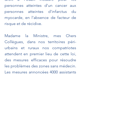
personnes atteintes d’un cancer aux 
personnes atteintes d’infarctus du 
myocarde, en l’absence de facteur de 
risque et de récidive.
Madame la Ministre, mes Chers 
Collègues, dans nos territoires péri-
urbains et ruraux nos compatriotes 
attendent en premier lieu de cette loi, 
des mesures efficaces pour résoudre 
les problèmes des zones sans médecin. 
Les mesures annoncées 4000 assistants 
médicaux, 400 médecins pour les 
déserts vont dans le bon sens.
La suppression du numerus clausus 
mais dans dix ans. Actuellement, il faut 
absolument permettre aux étudiants en 