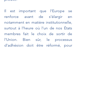
Il est important que l’Europe se 
renforce avant de s’élargir en 
notamment en matière institutionnelle, 
surtout à l’heure où l’un de nos États 
membres fait le choix de sortir de 
l’Union. Bien sûr, le processus 
d’adhésion doit être réformé, pour 
mieux répondre aux réalités actuelles 
de l’Union européenne. Mais nous 
devons tenir compte des efforts 
entrepris par l’Albanie et la Macédoine 
du nord afin de leur apporter une 
réponse concrète en mai prochain.
Nous devons finalement nous poser la 
question de qui nous voulons être et 
vers où nous allons ensemble. Le 