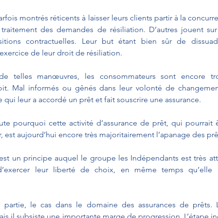
rfois montrés réticents à laisser leurs clients partir à la concurre
 traitement des demandes de résiliation. D’autres jouent sur
sitions contractuelles. Leur but étant bien sûr de dissua
ercice de leur droit de résiliation.
e telles manœuvres, les consommateurs sont encore tro
oit. Mal informés ou gênés dans leur volonté de changement, 
 qui leur a accordé un prêt et fait souscrire une assurance.
te pourquoi cette activité d’assurance de prêt, qui pourrait ê
, est aujourd’hui encore très majoritairement l’apanage des prê
est un principe auquel le groupe les Indépendants est très att
exercer leur liberté de choix, en même temps qu’elle ga
n partie, le cas dans le domaine des assurances de prêts. L
s il subsiste une importante marge de progression. L’étape in