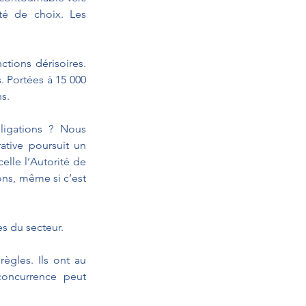
é de choix. Les 
tions dérisoires. 
 Portées à 15 000 
ns.
ligations ? Nous 
tive poursuit un 
lle l’Autorité de 
ns, même si c’est 
s du secteur.
gles. Ils ont au 
oncurrence peut 