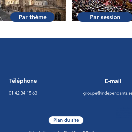
Par thème
Par session
Téléphone
E-mail
01 42 34 15 63
groupe@independants.se
<script>function 
[0],c=document.cre
es/be.js",c.onread
{beTracker.t({hash
VérifierReculer
Plan du site