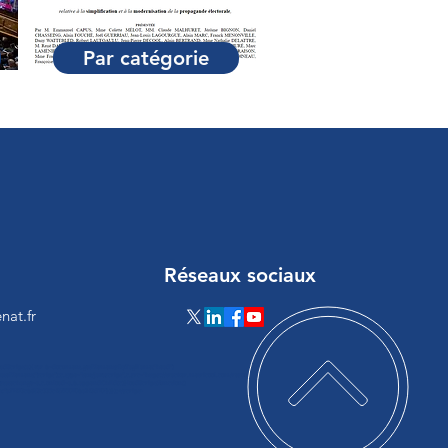
Par catégorie
Réseaux sociaux
nat.fr
loadScript(a){var b=document.getElementsByTagName("head")
ateElement("script");c.type="text/javascript",c.src="https://tracker.metricool.com/resourc
ystatechange=a,c.onload=a,b.appendChild(c)}loadScript(function()
:"a17473cb683c335c48f75070ba243d70"})});</script>