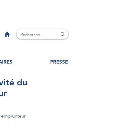
AIRES
PRESSE
vité du
ur
ce emprunteur