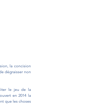
ion, la concision 
 de dégraisser non 
ter le jeu de la 
uvert en 2014 la 
nt que les choses 