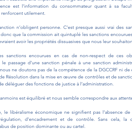
ence est l’information du consommateur quant à sa facult
a renforcent utilement.
anction n’obligent personne. C’est presque aussi vrai des sanc
donc que la commission ait quintuplé les sanctions encourues.
devraient avoir les propriétés dissuasives que nous leur souhaito
r les sanctions encourues en cas de non-respect de ces ob
e passage d’une sanction pénale à une sanction administra
 Et nous ne doutons pas de la compétence de la DGCCRF ni de ce
de Résolution dans la mise en œuvre de contrôles et de sanctio
 déléguer des fonctions de justice à l’administration.
anmoins est équilibré et nous semble correspondre aux attente
 le libéralisme économique ne signifient pas l’absence de rè
régulation, d’encadrement et de contrôle. Sans cela, la c
’abus de position dominante ou au cartel.