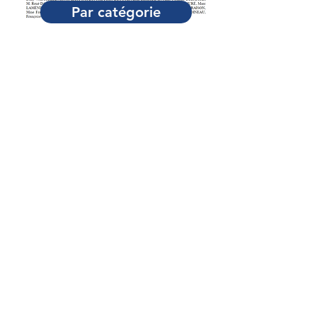
Par catégorie
Adresse
Palais du Luxembourg
15, rue de Vaugirard, 75006 Paris
Téléphone
01 42 34 15 63