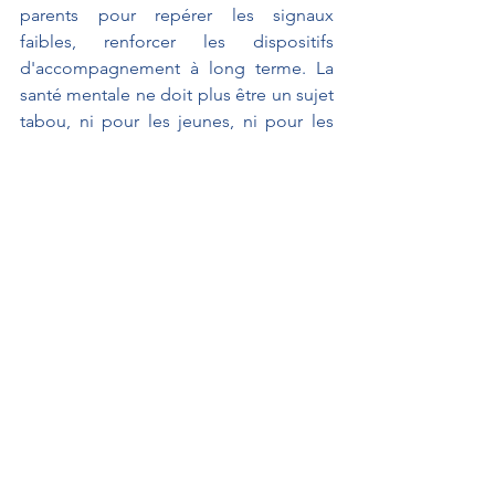
parents pour repérer les signaux 
faibles, renforcer les dispositifs 
d'accompagnement à long terme. La 
santé mentale ne doit plus être un sujet 
tabou, ni pour les jeunes, ni pour les 
adultes, nous sommes tous concernés. 
Mais surtout, ce dont nous avons 
besoin, c'est d'une politique de 
jeunesse durable, cohérente et stable 
qui ne soit plus une variable 
d'ajustement budgétaire. Écoutez-
nous, faites-nous confiance. 
Je vous remercie.
À L'AFFICHE
Interventions au Sénat
Actualités