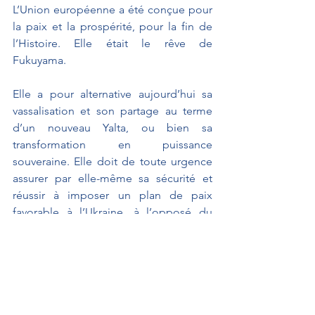
L’Union européenne a été conçue pour 
la paix et la prospérité, pour la fin de 
l’Histoire. Elle était le rêve de 
Fukuyama.
Elle a pour alternative aujourd’hui sa 
vassalisation et son partage au terme 
d’un nouveau Yalta, ou bien sa 
transformation en puissance 
souveraine. Elle doit de toute urgence 
assurer par elle-même sa sécurité et 
réussir à imposer un plan de paix 
favorable à l’Ukraine, à l’opposé du 
plan de capitulation qui préparerait les 
futures agressions de la Russie. Elle doit 
enfin dénoncer les ingérences 
inadmissibles de Trump et des nababs 
de la tech dans les affaires intérieures 
de l’Union.