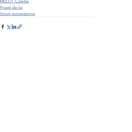
MÉLOT Colette
Projet de loi
Union européenne
Interventions au Sénat
Par Sénateur