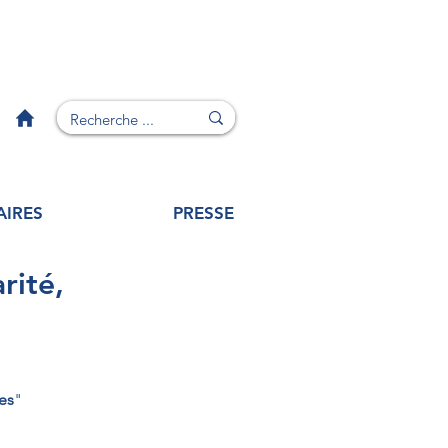
AIRES
PRESSE
rité,
ces
"