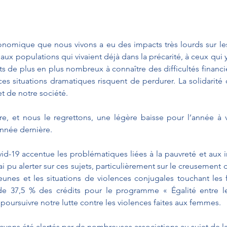
conomique que nous vivons a eu des impacts très lourds sur les
aux populations qui vivaient déjà dans la précarité, à ceux qui 
 de plus en plus nombreux à connaître des difficultés financière
s situations dramatiques risquent de perdurer. La solidarité d
t de notre société.
re, et nous le regrettons, une légère baisse pour l’année à ve
année dernière.
d-19 accentue les problématiques liées à la pauvreté et aux in
 pu alerter sur ces sujets, particulièrement sur le creusement d
eunes et les situations de violences conjugales touchant les
e 37,5 % des crédits pour le programme « Égalité entre l
oursuivre notre lutte contre les violences faites aux femmes.
avons été alertés par de nombreuses associations au sujet de la 