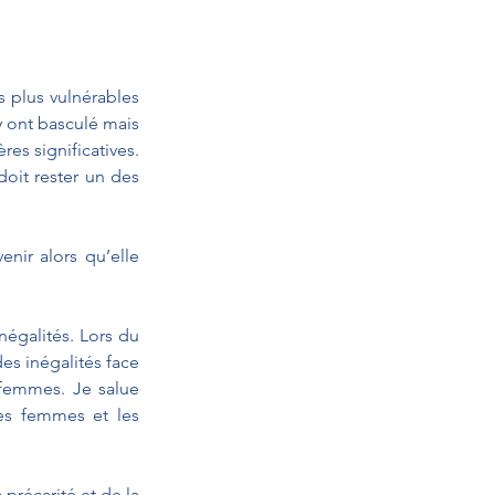
 plus vulnérables 
y ont basculé mais 
s significatives. 
oit rester un des 
nir alors qu’elle 
égalités. Lors du 
es inégalités face 
 femmes. Je salue 
es femmes et les 
précarité et de la 