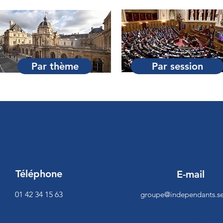
Par thème
Par session
Téléphone
E-mail
01 42 34 15 63
groupe@independants.se
<script>function 