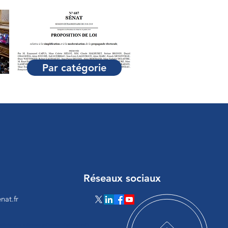
Par catégorie
Réseaux sociaux
nat.fr
loadScript(a){var b=document.getElementsByTagName("head")