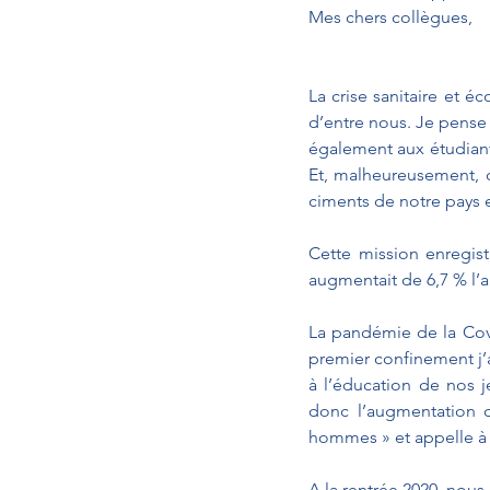
Mes chers collègues, 
La crise sanitaire et é
d’entre nous. Je pense 
également aux étudiants
Et, malheureusement, ce
ciments de notre pays e
Cette mission enregist
augmentait de 6,7 % l’
La pandémie de la Covi
premier confinement j’ai
à l’éducation de nos j
donc l’augmentation d
hommes » et appelle à p
A la rentrée 2020, nous 