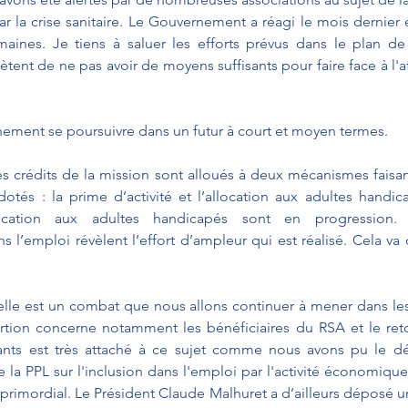
r la crise sanitaire. Le Gouvernement a réagi le mois dernier
ines. Je tiens à saluer les efforts prévus dans le plan de 
iètent de ne pas avoir de moyens suffisants pour faire face à l'
inement se poursuivre dans un futur à court et moyen termes.
es crédits de la mission sont alloués à deux mécanismes faisan
tés : la prime d’activité et l’allocation aux adultes handic
ocation aux adultes handicapés sont en progression. C
l’emploi révèlent l’effort d’ampleur qui est réalisé. Cela va
nelle est un combat que nous allons continuer à mener dans les
sertion concerne notamment les bénéficiaires du RSA et le reto
ts est très attaché à ce sujet comme nous avons pu le dé
 la PPL sur l'inclusion dans l'emploi par l'activité économique
primordial. Le Président Claude Malhuret a d’ailleurs déposé u