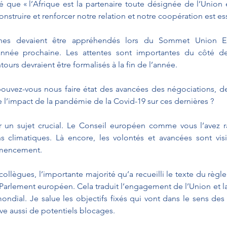
é que « l’Afrique est la partenaire toute désignée de l’Union
onstruire et renforcer notre relation et notre coopération est ess
s devaient être appréhendés lors du Sommet Union Eu
’année prochaine. Les attentes sont importantes du côté de
ours devraient être formalisés à la fin de l’année. 
pouvez-vous nous faire état des avancées des négociations, de
e l’impact de la pandémie de la Covid-19 sur ces dernières ?
ar un sujet crucial. Le Conseil européen comme vous l’avez r
s climatiques. Là encore, les volontés et avancées sont visi
mmencement. 
llègues, l’importante majorité qu’a recueilli le texte du règle
 Parlement européen. Cela traduit l’engagement de l’Union et la 
ndial. Je salue les objectifs fixés qui vont dans le sens des 
ève aussi de potentiels blocages. 