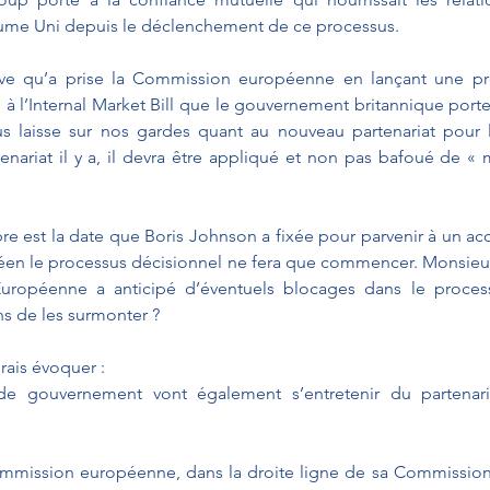
ume Uni depuis le déclenchement de ce processus. 
ative qu’a prise la Commission européenne en lançant une pr
 à l’Internal Market Bill que le gouvernement britannique porte.
 laisse sur nos gardes quant au nouveau partenariat pour l
nariat il y a, il devra être appliqué et non pas bafoué de « m
e est la date que Boris Johnson a fixée pour parvenir à un acco
péen le processus décisionnel ne fera que commencer. Monsieur l
Européenne a anticipé d’éventuels blocages dans le proces
ns de les surmonter ? 
rais évoquer :
de gouvernement vont également s’entretenir du partenari
mmission européenne, dans la droite ligne de sa Commission, 