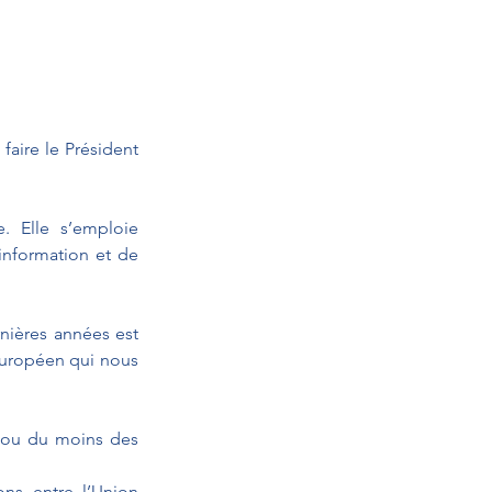
aire le Président 
 Elle s’emploie 
information et de 
nières années est 
européen qui nous 
 ou du moins des 
ns entre l’Union 