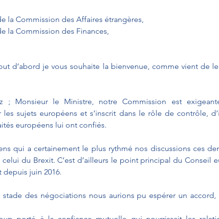
de la Commission des Affaires étrangères,
de la Commission des Finances,
out d’abord je vous souhaite la bienvenue, comme vient de le f
; Monsieur le Ministre, notre Commission est exigeante.
r les sujets européens et s’inscrit dans le rôle de contrôle, d’
ités européens lui ont confiés.
ens qui a certainement le plus rythmé nos discussions ces der
lui du Brexit. C’est d’ailleurs le point principal du Conseil 
depuis juin 2016. 
ce stade des négociations nous aurions pu espérer un accord,
up porté à la confiance mutuelle qui nourrissait les relatio