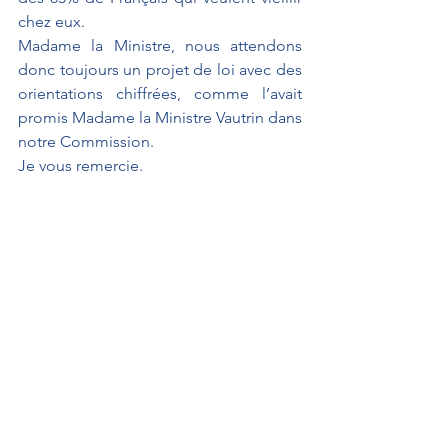
chez eux.
Madame la Ministre, nous attendons 
donc toujours un projet de loi avec des 
orientations chiffrées, comme l’avait 
promis Madame la Ministre Vautrin dans 
notre Commission.
Je vous remercie.
SEUL LE PRONONCÉ FAIT FOI.
À L'AFFICHE
Interventions au Sénat
Propositions de loi
Interventions au Sénat