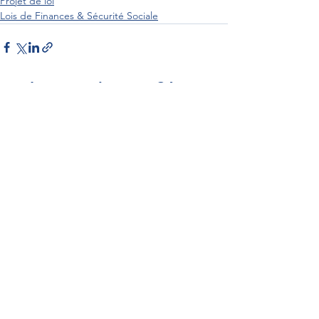
Projet de loi
Lois de Finances & Sécurité Sociale
Interventions au Sénat
Par Sénateur