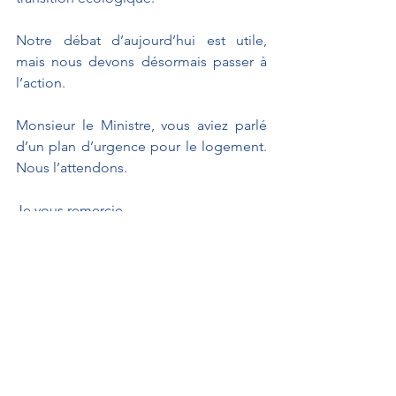
Notre débat d’aujourd’hui est utile, 
mais nous devons désormais passer à 
l’action.
Monsieur le Ministre, vous aviez parlé 
d’un plan d’urgence pour le logement. 
Nous l’attendons.
Je vous remercie.
SEUL LE PRONONCÉ FAIT FOI
À L'AFFICHE
Interventions au Sénat
Débats parlementaires