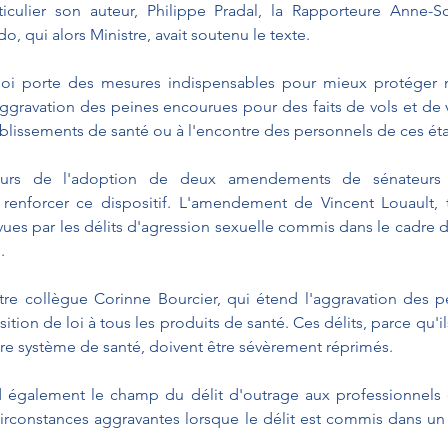
iculier son auteur, Philippe Pradal, la Rapporteure Anne-Sop
, qui alors Ministre, avait soutenu le texte.
loi porte des mesures indispensables pour mieux protéger n
gravation des peines encourues pour des faits de vols et de 
ablissements de santé ou à l'encontre des personnels de ces ét
leurs de l'adoption de deux amendements de sénateurs
 renforcer ce dispositif. L'amendement de Vincent Louault, t
ues par les délits d'agression sexuelle commis dans le cadre de 
.
tre collègue Corinne Bourcier, qui étend l'aggravation des p
osition de loi à tous les produits de santé. Ces délits, parce qu'il
e système de santé, doivent être sévèrement réprimés.
d également le champ du délit d'outrage aux professionnels d
irconstances aggravantes lorsque le délit est commis dans un