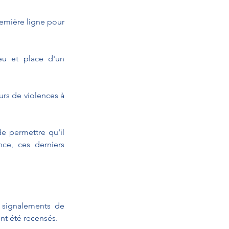
emière ligne pour 
eu et place d'un 
urs de violences à 
e permettre qu'il 
ce, ces derniers 
 signalements de 
nt été recensés.