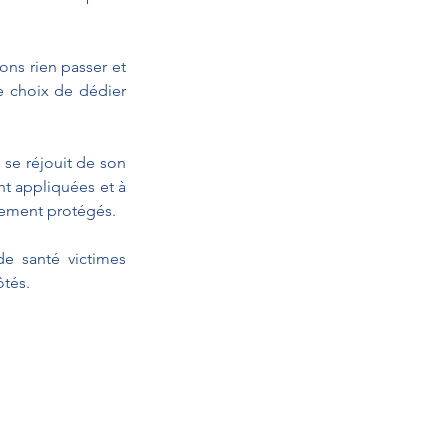
ons rien passer et 
e choix de dédier 
se réjouit de son 
t appliquées et à 
inement protégés.
e santé victimes 
ôtés.