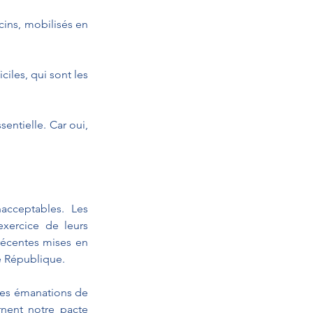
ins, mobilisés en 
les, qui sont les 
entielle. Car oui, 
acceptables. Les 
exercice de leurs 
écentes mises en 
e République.
des émanations de 
rnent notre pacte 