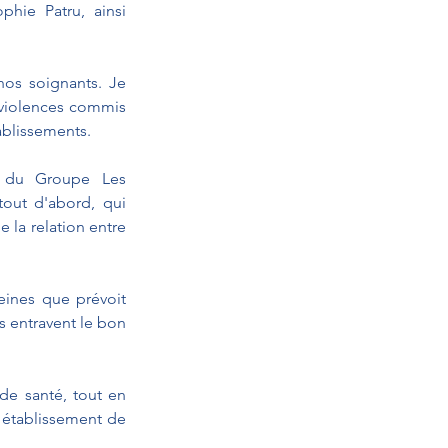
hie Patru, ainsi 
os soignants. Je 
violences commis 
ablissements.
 du Groupe Les 
out d'abord, qui 
la relation entre 
eines que prévoit 
s entravent le bon 
e santé, tout en 
 établissement de 