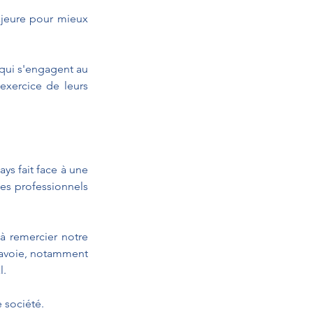
jeure pour mieux 
qui s'engagent au 
exercice de leurs 
ys fait face à une 
es professionnels 
à remercier notre 
avoie, notamment 
l.
 société.