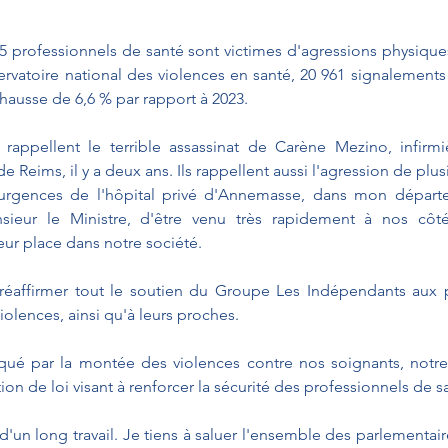
5 professionnels de santé sont victimes d'agressions physiques
rvatoire national des violences en santé, 20 961 signalements 
hausse de 6,6 % par rapport à 2023.
 rappellent le terrible assassinat de Carène Mezino, infirmi
e Reims, il y a deux ans. Ils rappellent aussi l'agression de plusi
x urgences de l'hôpital privé d'Annemasse, dans mon départe
ieur le Ministre, d'être venu très rapidement à nos côté
leur place dans notre société.
 réaffirmer tout le soutien du Groupe Les Indépendants aux p
iolences, ainsi qu'à leurs proches.
ué par la montée des violences contre nos soignants, notre
ion de loi visant à renforcer la sécurité des professionnels de s
 d'un long travail. Je tiens à saluer l'ensemble des parlementai