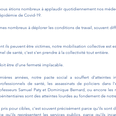
s, nous étions nombreux à applaudir quotidiennement nos médec
l'épidémie de Covid-19.
s nombreux à déplorer les conditions de travail, souvent diffici
.
 ils peuvent être victimes, notre mobilisation collective est ess
l de santé, c'est s'en prendre à la collectivité tout entière.
 doit être d'une fermeté implacable.
nières années, notre pacte social a souffert d'atteintes in
rofessionnels de santé, les assassinats de policiers dans l'
rofesseurs Samuel Paty et Dominique Bernard, ou encore les r
énitentiaires sont des atteintes lourdes au fondement de notr
t pris pour cibles, c'est souvent précisément parce qu'ils sont 
e qu'ils représentent les services publics, parce qu'ils inca