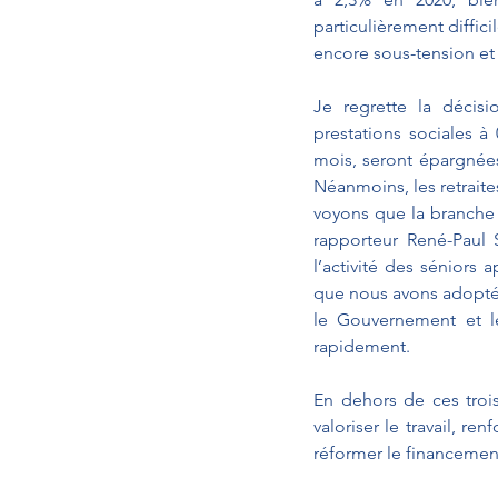
particulièrement diffici
encore sous-tension et 
Je regrette la décis
prestations sociales à 0
mois, seront épargnées
Néanmoins, les retraite
voyons que la branche s
rapporteur René-Paul 
l’activité des sénior
que nous avons adopté 
le Gouvernement et le
rapidement. 
En dehors de ces troi
valoriser le travail, re
réformer le financemen