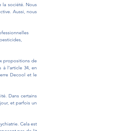
 la société. Nous 
tive. Aussi, nous 
ofessionnelles 
pesticides, 
 propositions de 
 l’article 34, en 
erre Decool et le 
é. Dans certains 
ur, et parfois un 
hiatrie. Cela est 
posent pas de lit 