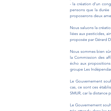
- la création d’un con
pensons que la durée de
proposerons deux amend
Nous saluons la créati
liées aux pesticides, ai
proposée par Gérard Dé
Nous sommes bien sûr t
la Commission des affa
écho aux propositions 
groupe Les Indépendan
Le Gouvernement souha
cas, ce sont ces établi
SMUR, car la distance pe
Le Gouvernement souhai
très attendu dans les t