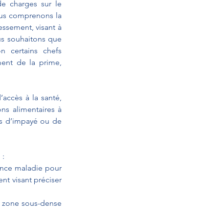
e charges sur le 
ous comprenons la 
ssement, visant à 
us souhaitons que 
n certains chefs 
ent de la prime, 
accès à la santé, 
s alimentaires à 
es d’impayé ou de 
 :
ance maladie pour 
t visant préciser 
n zone sous-dense 