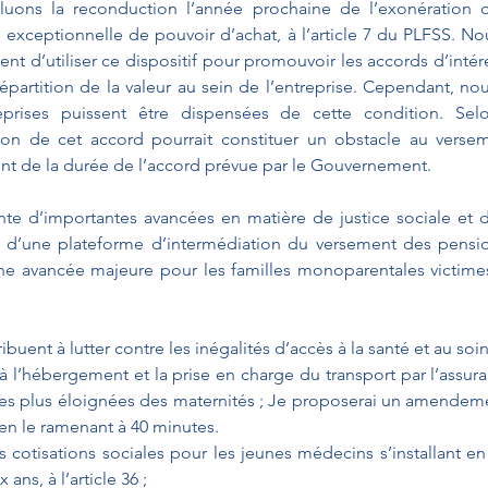
luons la reconduction l’année prochaine de l’exonération d
exceptionnelle de pouvoir d’achat, à l’article 7 du PLFSS. N
 d’utiliser ce dispositif pour promouvoir les accords d’intére
épartition de la valeur au sein de l’entreprise. Cependant, no
eprises puissent être dispensées de cette condition. Selo
tion de cet accord pourrait constituer un obstacle au versem
nt de la durée de l’accord prévue par le Gouvernement. 
nte d’importantes avancées en matière de justice sociale et d’
 d’une plateforme d’intermédiation du versement des pension
 d’une avancée majeure pour les familles monoparentales victim
buent à lutter contre les inégalités d’accès à la santé et au soin
t à l’hébergement et la prise en charge du transport par l’assur
es plus éloignées des maternités ; Je proposerai un amendemen
en le ramenant à 40 minutes. 
s cotisations sociales pour les jeunes médecins s’installant e
ns, à l’article 36 ; 