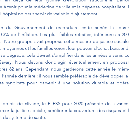
le à tenir pour la médecine de ville et la dépense hospitalière.
l’hôpital ne peut servir de variable d’ajustement. 
ion du Gouvernement de reconduire cette année la sous-rev
,3% de l’inflation. Les plus faibles retraites, inférieures à 20
. Notre groupe avait proposé cette mesure de justice sociale 
s moyennes et les familles voient leur pouvoir d’achat baisser 
e dégrade, cela devrait s’amplifier dans les années à venir, c
Savary. Nous devons donc agir, éventuellement en proposa
s après 62 ans. Cependant, nous garderons cette année le mêm
l’année dernière : il nous semble préférable de développer la 
s syndicats pour parvenir à une solution durable et opérati
s points de clivage, le PLFSS pour 2020 présente des avancé
nforcer la justice sociale, améliorer la couverture des risques et l
t du système de santé. 