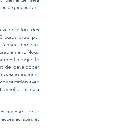
 Les urgences sont 
alorisation des 
00 euros bruts par 
l’année dernière. 
durablement. Nous 
omme l’indique le 
nt de développer 
e positionnement 
concertation avec 
onnelle, et cela 
es majeures pour 
’accès au soin, et 