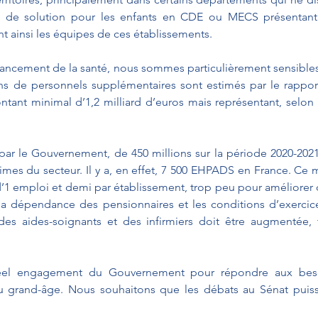
i de solution pour les enfants en CDE ou MECS présentant
 ainsi les équipes de ces établissements.
nancement de la santé, nous sommes particulièrement sensibles à
s de personnels supplémentaires sont estimés par le rapport 
ant minimal d’1,2 milliard d’euros mais représentant, selon 
ar le Gouvernement, de 450 millions sur la période 2020-2021
imes du secteur. Il y a, en effet, 7 500 EHPADS en France. Ce 
’1 emploi et demi par établissement, trop peu pour améliorer d
la dépendance des pensionnaires et les conditions d’exercice
n des aides-soignants et des infirmiers doit être augmentée,
éel engagement du Gouvernement pour répondre aux besoi
grand-âge. Nous souhaitons que les débats au Sénat puisse