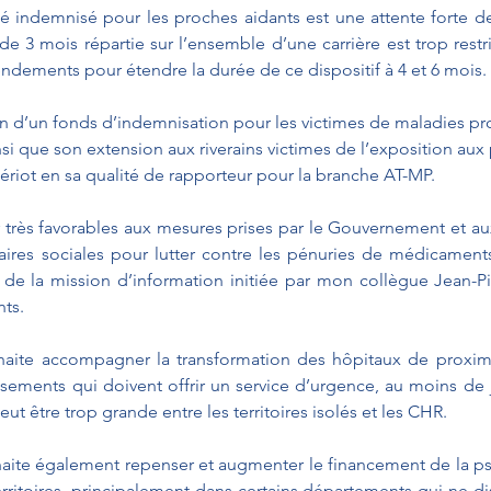
gé indemnisé pour les proches aidants est une attente forte de
 3 mois répartie sur l’ensemble d’une carrière est trop restric
ements pour étendre la durée de ce dispositif à 4 et 6 mois. 
on d’un fonds d’indemnisation pour les victimes de maladies pr
nsi que son extension aux riverains victimes de l’exposition aux 
riot en sa qualité de rapporteur pour la branche AT-MP.
rès favorables aux mesures prises par le Gouvernement et aux
ires sociales pour lutter contre les pénuries de médicaments à
de la mission d’information initiée par mon collègue Jean-Pi
ts. 
ite accompagner la transformation des hôpitaux de proximit
ssements qui doivent offrir un service d’urgence, au moins de jo
ut être trop grande entre les territoires isolés et les CHR.
te également repenser et augmenter le financement de la psyc
erritoires, principalement dans certains départements qui ne dis