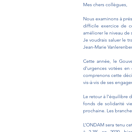
Mes chers collègues,
Nous examinons à présen
difficile exercice de 
améliorer le niveau de s
Je voudrais saluer le tr
Jean-Marie Vanlerenber
Cette année, le Gouve
d’urgences votées en d
comprenons cette décisi
vis-à-vis de ses engag
Le retour à l’équilibre 
fonds de solidarité vie
prochaine. Les branches 
L’ONDAM sera tenu cett
à 2,3% en 2020, bien