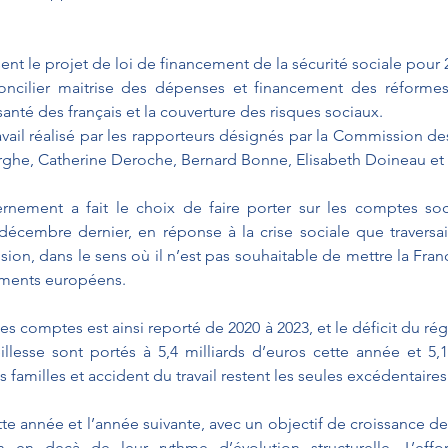
t le projet de loi de financement de la sécurité sociale pour 20
concilier maitrise des dépenses et financement des réformes 
anté des français et la couverture des risques sociaux. 
avail réalisé par les rapporteurs désignés par la Commission des 
ghe, Catherine Deroche, Bernard Bonne, Elisabeth Doineau et 
rnement a fait le choix de faire porter sur les comptes soc
écembre dernier, en réponse à la crise sociale que traversai
on, dans le sens où il n’est pas souhaitable de mettre la Franc
ements européens. 
des comptes est ainsi reporté de 2020 à 2023, et le déficit du ré
illesse sont portés à 5,4 milliards d’euros cette année et 5,1 
familles et accident du travail restent les seules excédentaires.
e année et l’année suivante, avec un objectif de croissance de
 en deçà de leur rythme d’évolution structurelle. L’effo