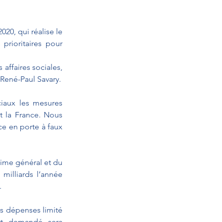
20, qui réalise le 
prioritaires pour 
affaires sociales, 
René-Paul Savary.
iaux les mesures 
t la France. Nous 
e en porte à faux 
gime général et du 
milliards l’année 
  
s dépenses limité 
rt demandé sera 