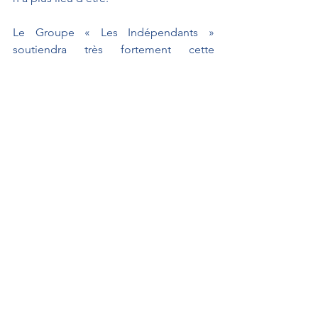
Le Groupe « Les Indépendants » 
soutiendra très fortement cette 
proposition de loi.
Explications de vote
Interventions au Sénat
Propositions de loi
Interventions au Sénat