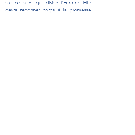
sur ce sujet qui divise l’Europe. Elle 
devra redonner corps à la promesse 
européenne de sécurité, de prospérité 
et de responsabilité.
Si nous échouons, en Europe, si vous 
échouez, madame la ministre, tous nos 
débats n’auront servi à rien. Cet énième 
texte sur l’immigration, malgré votre 
bonne volonté, restera une coquille 
vide.
Madame la ministre, mes chers 
collègues, le groupe Les Indépendants 
accueille donc favorablement ce projet 
de loi modifié par le Sénat, en espérant 
qu’il apportera une réponse aux 
problèmes actuels. 
Interventions au Sénat
Projet de loi