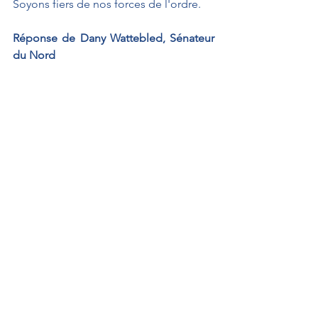
Soyons fiers de nos forces de l'ordre.
Réponse de Dany Wattebled, Sénateur 
du Nord
Merci, Monsieur le Ministre, pour votre 
réponse et surtout, vive les Jeux et 
faisons en sorte que ça se passe très 
bien tous ensemble.
Merci.
À L'AFFICHE
Interventions au Sénat
QAG