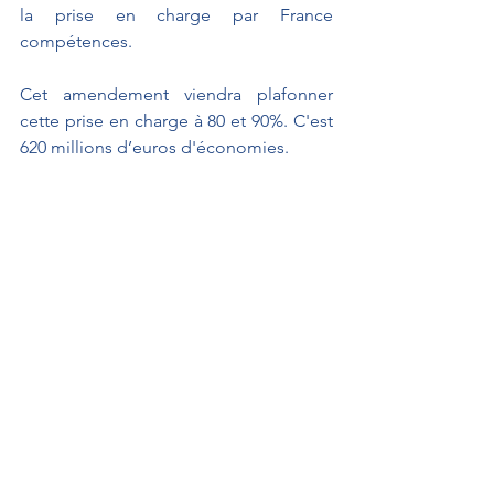
la prise en charge par France 
compétences. 
Cet amendement viendra plafonner 
cette prise en charge à 80 et 90%. C'est 
620 millions d’euros d'économies. 
Notre Groupe votera les crédits de 
cette mission, amendés des 
propositions des rapporteurs spéciaux.
 Je vous remercie.
SEUL LE PRONONCÉ FAIT FOI.
À L'AFFICHE
Interventions au Sénat
Lois de Finances & Sécurité Sociale