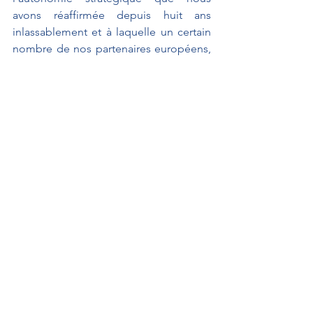
avons réaffirmée depuis huit ans 
inlassablement et à laquelle un certain 
nombre de nos partenaires européens, 
enfin, sont en train de se rallier.
À L'AFFICHE
QAG
Interventions au Sénat
Interventions au Sénat