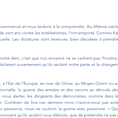
 commencé et nous tardons à le comprendre. Au XXème siècle 
e cent ans contre les totalitarismes, l’ont emporté. Comme Kan
étuelle. Les dictatures sont revenues, bien décidées à prendre
notre déni, c’est que nos ennemis ne se cachent pas. Poutine,
éclarent ouvertement qu’ils veulent notre perte et le changem
, à l’Est de l’Europe, en mer de Chine, au Moyen Orient ou en 
itionnelle, la guerre des armées et des canons se déroule de
e nous alerter, les dirigeants des démocraties, comme dans le
er. Combien de fois ces derniers mois n’avons-nous pas ent
 personne, nous ne voulons la guerre avec personne. » Quel
noncent qu’ils veulent vous détruire, que de prétendre ne pas 