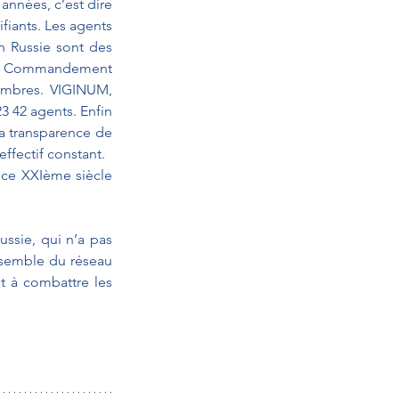
années, c’est dire 
fiants. Les agents 
 Russie sont des 
e un Commandement 
embres. VIGINUM, 
 42 agents. Enfin 
la transparence de 
ffectif constant.
 ce XXIème siècle 
ssie, qui n’a pas 
nsemble du réseau 
t à combattre les 