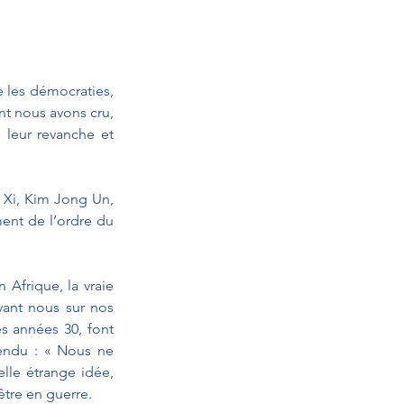
les démocraties, 
t nous avons cru, 
 leur revanche et 
 Xi, Kim Jong Un, 
ent de l’ordre du 
Afrique, la vraie 
vant nous sur nos 
s années 30, font 
endu : « Nous ne 
le étrange idée, 
être en guerre.