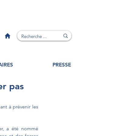
AIRES
PRESSE
er pas
sant à prévenir les 
ier, a été nommé 
se et des forces 