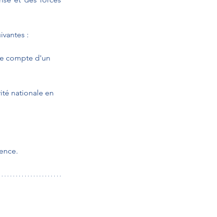
uivantes :
 le compte d'un 
ité nationale en 
rence.