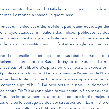
pas venir, titre d’un livre de Nathalie Loiseau que chacun devrait 
dentes. Le monde a changé, la guerre aussi.
mation, manipulation des opinions publiques, noyautage des 
lls, cyberattaques, infiltration des milieux politiques et des a
raties qui est attaqué de l’intérieur. Sans victime apparent
s dégâts sur nos institutions qu’il faut être aveugle pour ne pas 
he de la tenaille, l’ingérence, que nous faisons semblant d’igno
éclamé l’interdiction de Russia Today et de Sputnik. Le mini
nsez pas, et la liberté d’expression ». La liberté d’expression
ilotés depuis Moscou ! Le lendemain de l’invasion de l’Ukrai
anique dans toute l’Europe. Quel meilleur exemple de notre naï
 compris aujourd’hui ? J’ai bien peur que non. J’ai demandé
 contre Tik Tok si cette plate-forme continue à se moquer de
 A Nouméa le gouvernement a très bien compris le rôle majeur d
s et a eu le courage de décider sa suspension. Le ministre es
histes pour atteinte à la liberté d’expression. Je l’ai déjà dit, je