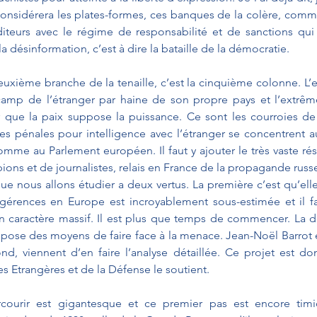
 considérera les plates-formes, ces banques de la colère, com
eurs avec le régime de responsabilité et de sanctions qui s
la désinformation, c’est à dire la bataille de la démocratie.
euxième branche de la tenaille, c’est la cinquième colonne. L’e
 camp de l’étranger par haine de son propre pays et l’extrêm
 que la paix suppose la puissance. Ce sont les courroies de 
es pénales pour intelligence avec l’étranger se concentrent au
mme au Parlement européen. Il faut y ajouter le très vaste rés
pions et de journalistes, relais en France de la propagande russ
ue nous allons étudier a deux vertus. La première c’est qu’elle
ngérences en Europe est incroyablement sous-estimée et il f
n caractère massif. Il est plus que temps de commencer. La d
ropose des moyens de faire face à la menace. Jean-Noël Barrot 
nd, viennent d’en faire l’analyse détaillée. Ce projet est do
 Etrangères et de la Défense le soutient. 
courir est gigantesque et ce premier pas est encore timid