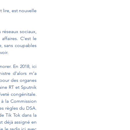
lire, est nouvelle 
réseaux sociaux, 
ffaires. C’est le 
e, sans coupables 
voir.
rer. En 2018, ici 
stre d’alors m’a 
 pour des organes 
ne RT et Sputnik 
veté congénitale. 
 à la Commission 
s règles du DSA. 
e Tik Tok dans la 
t déjà assigné en 
 le redis ici avec 