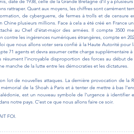
nis, date de 1938, celle de la Grande Bretagne d’il y a plusieurs 
s rattraper. Quant aux moyens, les chiffres sont carrément terri
rmation, de cyberguerre, de fermes à trolls et de censure en
 En Chine plusieurs millions. Face à cela a été créé en Franc
ttaché au Chef d’état-major des armées. Il compte 3500 m
on contre les ingérences numériques étrangères, compte en 2023
 loi que nous allons voter sera confié à la Haute Autorité pour 
pte 71 agents et devra assumer cette charge supplémentaire à e
ls résument l’incroyable disproportion des forces au début de
 manche de la lutte entre les démocraties et les dictatures.
n lot de nouvelles attaques. La dernière provocation de la Ru
le mémorial de la Shoah à Paris et à tenter de mettre à bas l’e
alédonie, est un nouveau symbole de l’urgence à identifier e
ans notre pays. C’est ce que nous allons faire ce soir.
IT FOI.