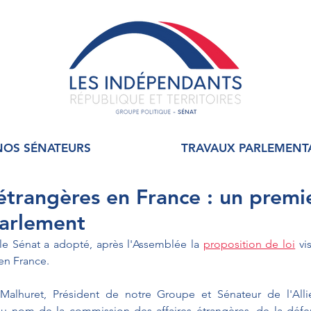
NOS SÉNATEURS
TRAVAUX PARLEMENT
étrangères en France : un premi
Parlement
le Sénat a adopté, après l'Assemblée la 
proposition de loi
 vi
en France. 
Malhuret, Président de notre Groupe et Sénateur de l'All
au nom de la commission des affaires étrangères, de la défen