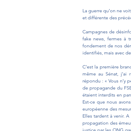
La guerre qu’on ne voit 
et différente des précé
Campagnes de désinfor
fake news, fermes à tro
fondement de nos démoc
identifiés, mais avec de
C’est la première branc
même au Sénat, j’ai r
répondu : « Vous n’y pe
de propagande du FSB p
étaient interdits en p
Est-ce que nous avons
européenne des mesures
Elles tardent à venir.
propagation des émeute
justice par les ONG gauc