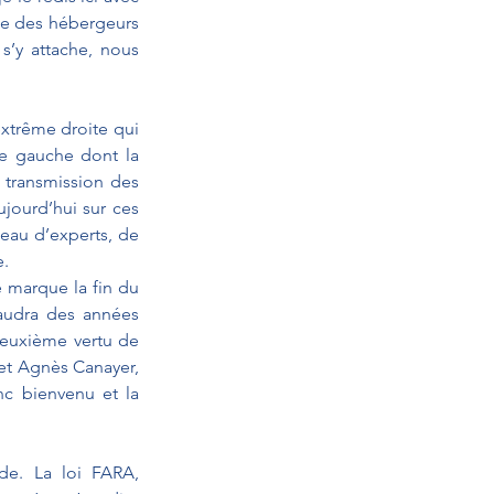
me des hébergeurs 
’y attache, nous 
xtrême droite qui 
e gauche dont la 
transmission des 
jourd’hui sur ces 
eau d’experts, de 
e.
 marque la fin du 
audra des années 
euxième vertu de 
et Agnès Canayer, 
nc bienvenu et la 
e. La loi FARA, 