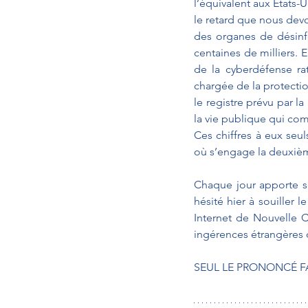
l’équivalent aux Etats-U
le retard que nous devon
des organes de désinfo
centaines de milliers.
de la cyberdéfense ra
chargée de la protecti
le registre prévu par la
la vie publique qui com
Ces chiffres à eux seu
où s’engage la deuxième
Chaque jour apporte so
hésité hier à souiller 
Internet de Nouvelle C
ingérences étrangères d
SEUL LE PRONONCÉ FA