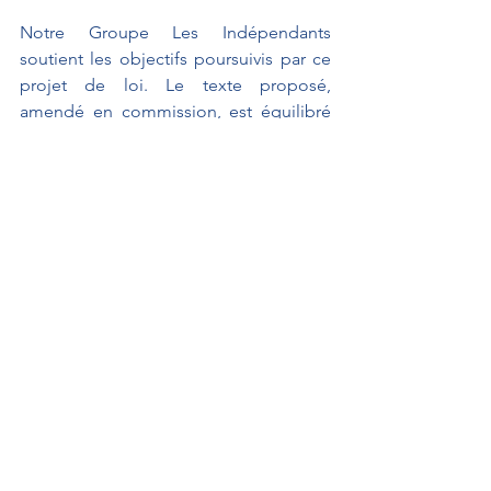
Notre Groupe Les Indépendants 
soutient les objectifs poursuivis par ce 
projet de loi. Le texte proposé, 
amendé en commission, est équilibré 
et apporte des évolutions nécessaires. 
Projet de loi
LAGOURGUE Jean-Louis
Défense et affaires étrangères
Interventions au Sénat