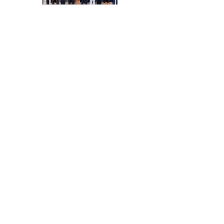
Par Sénateur
Par thème
Par session