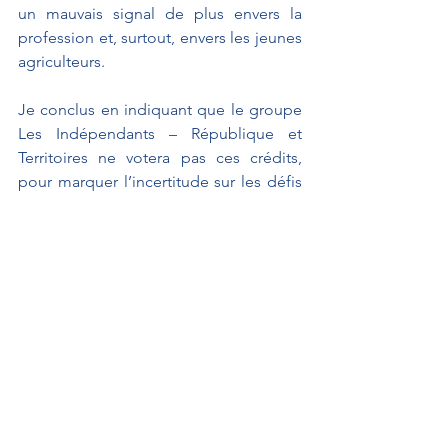
un mauvais signal de plus envers la 
profession et, surtout, envers les jeunes 
agriculteurs.
Je conclus en indiquant que le groupe 
Les Indépendants – République et 
Territoires ne votera pas ces crédits, 
pour marquer l’incertitude sur les défis 
qui nous attendent, et afin de 
manifester notre désaccord avec la 
frilosité de ce projet de budget. 
Interventions au Sénat
Lois de Finances & Sécurité Sociale
DECOOL Jean-Pierre
Interventions au Sénat