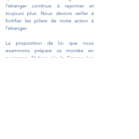
l’étranger continue à rayonner et 
toujours plus. Nous devons veiller à 
fortifier les piliers de notre action à 
l’étranger. 
La proposition de loi que nous 
examinons prépare sa montée en 
puissance. Et bien sûr, le Groupe Les 
Indépendants votera avec 
enthousiasme cette proposition.
Propositions de loi
GUERRIAU Joël
Défense et affaires étrangères
Interventions au Sénat