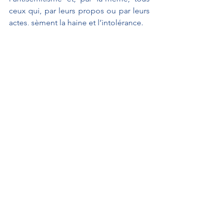
ceux qui, par leurs propos ou par leurs 
actes, sèment la haine et l’intolérance.
Propositions de résolutions
GUERRIAU Joël
Sécurité et justice
Interventions au Sénat