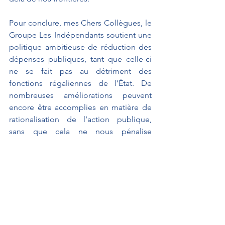
Pour conclure, mes Chers Collègues, le 
Groupe Les Indépendants soutient une 
politique ambitieuse de réduction des 
dépenses publiques, tant que celle-ci 
ne se fait pas au détriment des 
fonctions régaliennes de l’État. De 
nombreuses améliorations peuvent 
encore être accomplies en matière de 
rationalisation de l’action publique, 
sans que cela ne nous pénalise 
collectivement face aux grands défis 
auxquels notre pays devra faire face.
Seul le prononcé fait foi
Projet de loi
Lois de Finances & Sécurité Sociale
GUERRIAU Joël