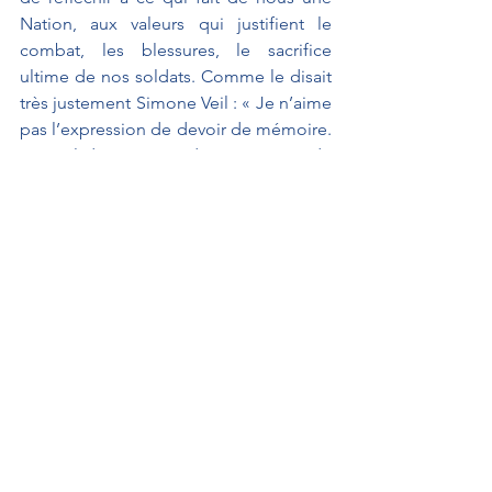
Nation, aux valeurs qui justifient le 
combat, les blessures, le sacrifice 
ultime de nos soldats. Comme le disait 
très justement Simone Veil : « Je n’aime 
pas l’expression de devoir de mémoire. 
Le seul devoir, c’est d’enseigner et de 
transmettre. » 
Interventions au Sénat
Lois de Finances & Sécurité Sociale
GUERRIAU Joël
Interventions au Sénat