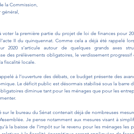
de la Commission,
 général,
voter la première partie du projet de loi de finances pour 2
l’acte II du quinquennat. Comme cela a déjà été rappelé lors
r 2020 s’articule autour de quelques grands axes struct
sse des prélèvements obligatoires, le verdissement progressif 
a fiscalité locale. 
pelé à l’ouverture des débats, ce budget présente des avancé
ique. Le déficit public est désormais stabilisé sous la barre de
bligatoires diminue tant pour les ménages que pour les entrep
gmenter.
sé sur le bureau du Sénat contenait déjà de nombreuses mesu
 Assemblée. Je pense notamment aux mesures visant à simplifi
 qu’à la baisse de l’impôt sur le revenu pour les ménages les 
relatives à la fiscalité énergétique seront appliquées de façon