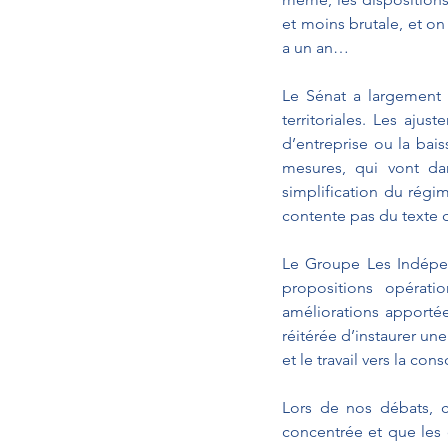
et moins brutale, et on
a un an… 
Le Sénat a largement a
territoriales. Les ajus
d’entreprise ou la bais
mesures, qui vont dan
simplification du régi
contente pas du texte 
Le Groupe Les Indépen
propositions opérat
améliorations apportée
réitérée d’instaurer une
et le travail vers la co
Lors de nos débats, c’e
concentrée et que les d