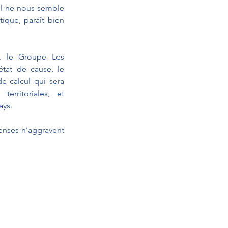
l ne nous semble 
ique, paraît bien 
, le Groupe Les 
tat de cause, le 
 calcul qui sera 
erritoriales, et 
ays.
enses n’aggravent 