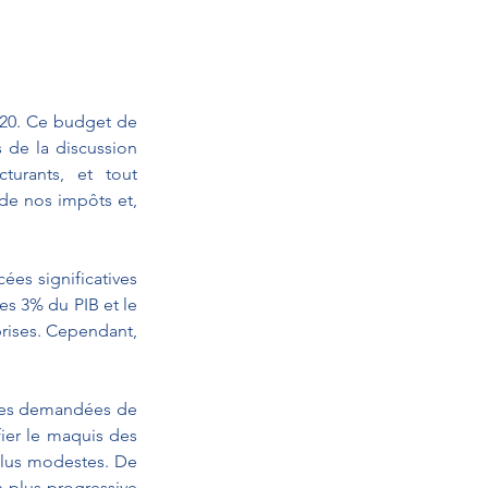
020. Ce budget de 
 de la discussion 
urants, et tout 
de nos impôts et, 
es significatives 
s 3% du PIB et le 
rises. Cependant, 
res demandées de 
er le maquis des 
plus modestes. De 
 plus progressive 