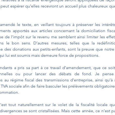
 peut espérer qu’elles recevront un accueil plus chaleureux que 
mendé le texte, en veillant toujours à préserver les intérêts 
tements apportés aux articles concernant la domiciliation fisca
se de l’impôt sur le revenu me semblent ainsi limiter les effe
s le bon sens. D’autres mesures, telles que la redéfinitio
me des donations aux petits-enfants, sont la preuve que notr
qui lui est soumis mais demeure force de propositions.
dants a pris sa part à ce travail d’amendement, que ce soit 
ionnelles ou pour lancer des débats de fond. Je pense
s au régime fiscal des transmissions d’entreprise, ainsi qu’à 
 TVA sociale afin de faire basculer les prélèvements obligatoires
nsommation.
st tout naturellement sur le volet de la fiscalité locale que 
ivergences se sont cristallisées. Mais cette année, ce n’est pas