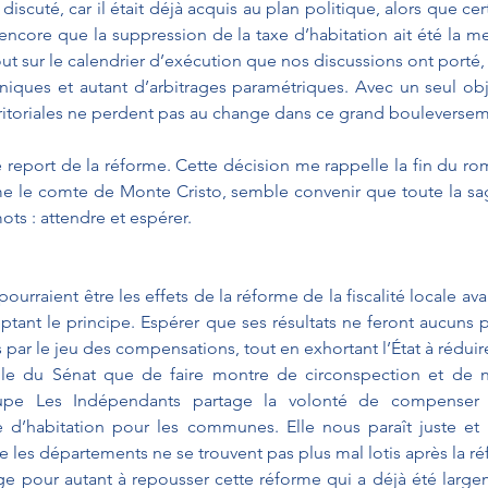
discuté, car il était déjà acquis au plan politique, alors que cer
ncore que la suppression de la taxe d’habitation ait été la me
out sur le calendrier d’exécution que nos discussions ont porté,
ques et autant d’arbitrages paramétriques. Avec un seul object
erritoriales ne perdent pas au change dans ce grand bouleverse
e report de la réforme. Cette décision me rappelle la fin du r
le comte de Monte Cristo, semble convenir que toute la sa
ts : attendre et espérer. 
ourraient être les effets de la réforme de la fiscalité locale ava
tant le principe. Espérer que ses résultats ne feront aucuns p
les par le jeu des compensations, tout en exhortant l’État à réduir
ôle du Sénat que de faire montre de circonspection et de n
oupe Les Indépendants partage la volonté de compenser à
 d’habitation pour les communes. Elle nous paraît juste et n
e les départements ne se trouvent pas plus mal lotis après la 
ge pour autant à repousser cette réforme qui a déjà été larg