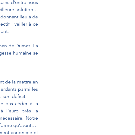
tains d’entre nous 
illeure solution… 
 donnant lieu à de 
if : veiller à ce 
ment.
oman de Dumas. La 
gesse humaine se 
nt de la mettre en 
erdants parmi les 
e son déficit.
e pas céder à la 
 l’euro près la 
écessaire. Notre 
réforme qu’avant… 
ement annoncée et 