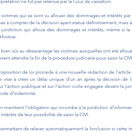
erprétation ne fut pas retenue par la Cour de cassation.
s victimes qui se sont vu allouer des dommages et intérêts par u
pas à compter de la décision ayant statué définitivement, mais à
juridiction qui alloue des dommages et intérêts, même si la 
finitive.
st bien sûr au désavantage les victimes auxquelles ont été all
uvent attendre la fin de la procédure judiciaire pour saisir la CIVI
oposition de loi procède à une nouvelle rédaction de l’article
 vise à créer un délai unique d’un an après la décision de la 
r l’action publique et sur l’action civile engagée devant la juri
nde d’indemnité. 
 maintient l’obligation qui incombe à la juridiction d’informer 
érêts de leur possibilité de saisir la CIVI. 
 permettant de relever automatiquement la forclusion si cette in