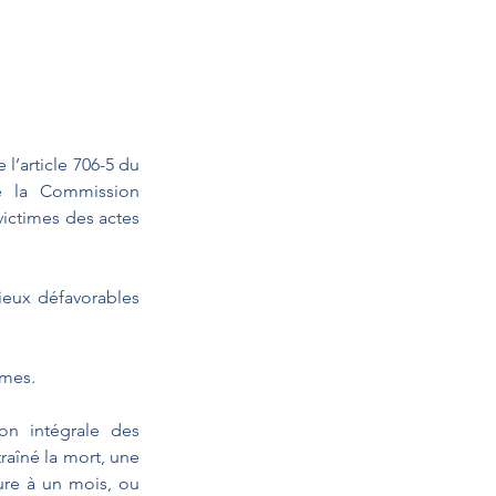
l’article 706-5 du 
e la Commission 
ictimes des actes 
ieux défavorables 
imes. 
on intégrale des 
raîné la mort, une 
ure à un mois, ou 