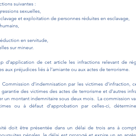
ctions suivantes : 
 agressions sexuelles, 
esclavage et exploitation de personnes réduites en esclavage, 
s humains, 
t réduction en servitude, 
uelles sur mineur.
d’application de cet article les infractions relevant de rég
 aux préjudices liés à l’amiante ou aux actes de terrorisme.
a Commission d’indemnisation par les victimes d’infraction, cel
rantie des victimes des actes de terrorisme et d’autres infrac
er un montant indemnitaire sous deux mois.  La commission vali
times ou à défaut d’approbation par celles-ci, détermin
é doit être présentée dans un délai de trois ans à compt
 poursuites pénales, le délai est prorogé et expire un an après 