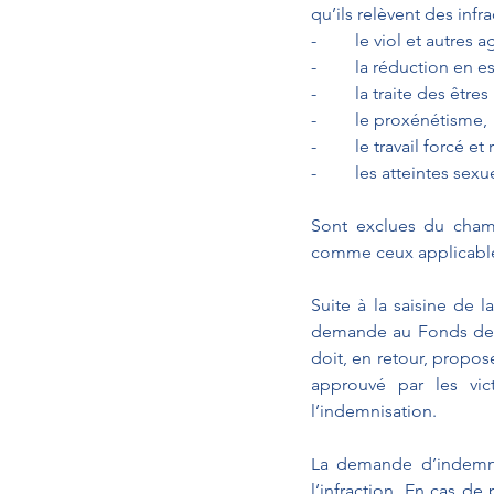
qu’ils relèvent des infra
-	le viol et autres
-	la réduction en 
-	la traite des être
-	le proxénétisme, 
-	le travail forcé e
-	les atteintes sex
Sont exclues du champ 
comme ceux applicables
Suite à la saisine de l
demande au Fonds de ga
doit, en retour, propos
approuvé par les vic
l’indemnisation.
La demande d’indemnit
l’infraction. En cas de