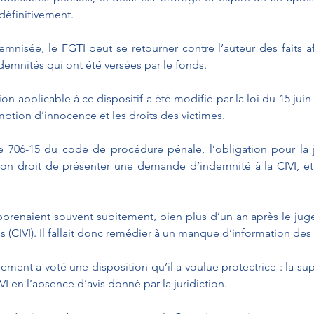
 définitivement.
emnisée, le FGTI peut se retourner contre l’auteur des faits af
mnités qui ont été versées par le fonds.
on applicable à ce dispositif a été modifié par la loi du 15 juin 
ption d’innocence et les droits des victimes. 
cle 706-15 du code de procédure pénale, l’obligation pour la j
 son droit de présenter une demande d’indemnité à la CIVI, et
apprenaient souvent subitement, bien plus d’un an après le juge
CIVI). Il fallait donc remédier à un manque d’information des 
ment a voté une disposition qu’il a voulue protectrice : la sup
IVI en l’absence d’avis donné par la juridiction.