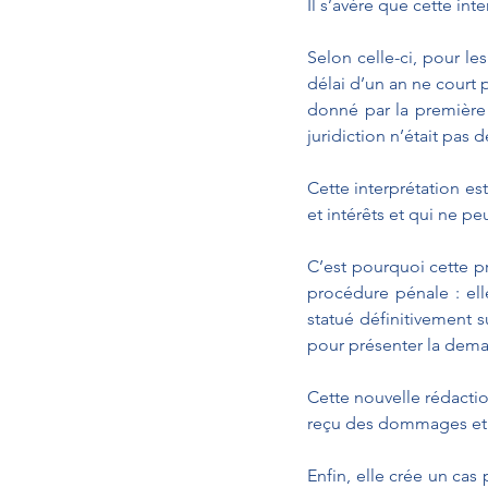
Il s’avère que cette int
Selon celle-ci, pour le
délai d’un an ne court 
donné par la première 
juridiction n’était pas dé
Cette interprétation e
et intérêts et qui ne pe
C’est pourquoi cette pr
procédure pénale : elle
statué définitivement su
pour présenter la dema
Cette nouvelle rédaction
reçu des dommages et int
Enfin, elle crée un cas