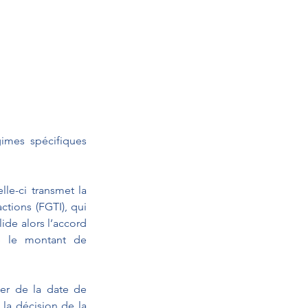
imes spécifiques 
le-ci transmet la 
tions (FGTI), qui 
de alors l’accord 
e le montant de 
er de la date de 
la décision de la 