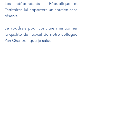
Les Indépendants – République et 
Territoires lui apportera un soutien sans 
réserve.
Je voudrais pour conclure mentionner 
la qualité du  travail de notre collègue 
Yan Chantrel, que je salue.
Je vous remercie.
SEUL LE PRONONCÉ FAIT FOI.
À L'AFFICHE
Interventions au Sénat
Propositions de loi
Interventions au Sénat