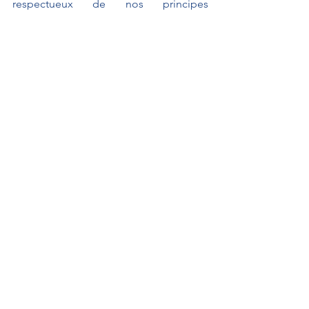
respectueux de nos principes 
constitutionnels.
Pour ces raisons, le Groupe « Les 
Indépendants » votera en faveur de ce 
texte.
Je vous remercie.
À L'AFFICHE
Interventions au Sénat
Actualités
Interventions au Sénat