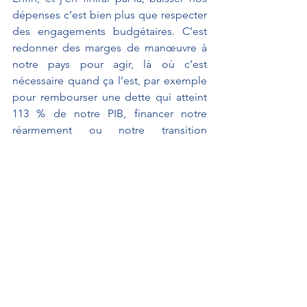
dépenses c’est bien plus que respecter 
des engagements budgétaires. C’est 
redonner des marges de manœuvre à 
notre pays pour agir, là où c’est 
nécessaire quand ça l’est, par exemple 
pour rembourser une dette qui atteint 
113 % de notre PIB, financer notre 
réarmement ou notre transition 
écologique.
SEUL LE PRONONCÉ FAIT FOI.
À L'AFFICHE
Interventions au Sénat
Débats parlementaires
Interventions au Sénat