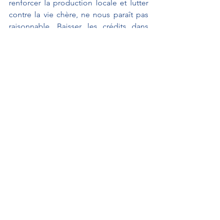
renforcer la production locale et lutter 
contre la vie chère, ne nous paraît pas 
raisonnable. Baisser les crédits dans 
des territoires qui sont déjà en crise 
nous semble un mauvais calcul sur le 
long terme.
C'est pourquoi notre Groupe Les 
Indépendants votera les crédits de 
cette mission Outre-mer sous réserve 
du respect des engagements pris par le 
gouvernement précédent et visant un 
réajustement significatif et 
indispensable des crédits de cette 
mission.
Je vous remercie.
À L'AFFICHE