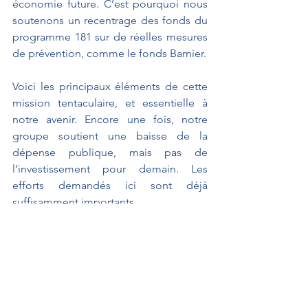
économie future. C’est pourquoi nous 
soutenons un recentrage des fonds du 
programme 181 sur de réelles mesures 
de prévention, comme le fonds Barnier.
Voici les principaux éléments de cette 
mission tentaculaire, et essentielle à 
notre avenir. Encore une fois, notre 
groupe soutient une baisse de la 
dépense publique, mais pas de 
l’investissement pour demain. Les 
efforts demandés ici sont déjà 
suffisamment importants.
Je vous remercie.
SEUL LE PRONONCÉ FAIT FOI.
À L'AFFICHE
Interventions au Sénat