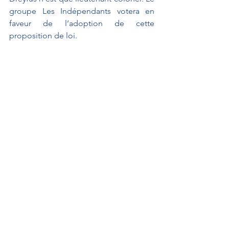
groupe Les Indépendants votera en 
faveur de l’adoption de cette 
proposition de loi.
SEUL LE PRONONCÉ FAIT FOI
À L'AFFICHE
Interventions au Sénat
Propositions de loi
Interventions au Sénat