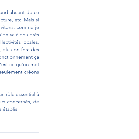
rand absent de ce 
ure, etc. Mais si 
évitons, comme je 
u’on va à peu près 
ctivités locales, 
, plus on fera des 
fonctionnement ça 
’est-ce qu’on met 
seulement créons 
n rôle essentiel à 
urs concernés, de 
 établis. 