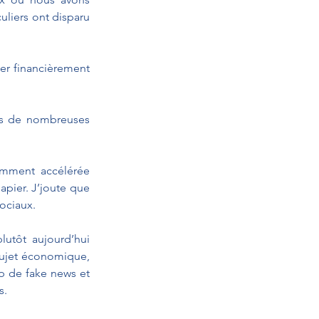
liers ont disparu 
r financièrement 
uis de nombreuses 
emment accélérée 
pier. J’joute que 
sociaux.
lutôt aujourd’hui 
sujet économique, 
 de fake news et 
s. 