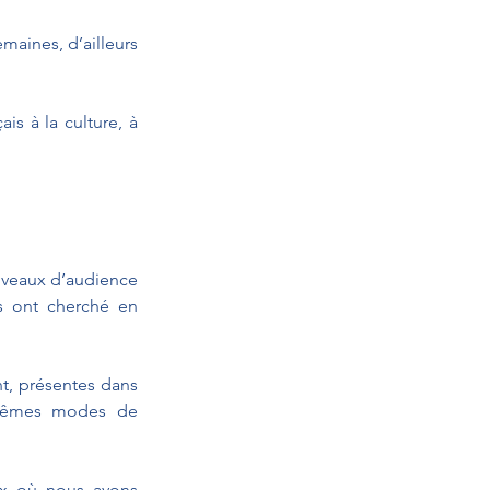
aines, d’ailleurs 
s à la culture, à 
niveaux d’audience 
s ont cherché en 
t, présentes dans 
 mêmes modes de 
eux où nous avons 