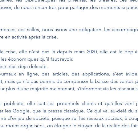
ouver, de nous rencontrer, pour partager des moments si particu
erces, ces salles, nous avons une obligation, les accompagne
 en activité après la crise. 
 la crise, elle n’est pas là depuis mars 2020, elle est là dep
es économiques qu’il faut revoir. 
se était déjà délicate. 
ournaux en ligne, des articles, des applications, s’est évid
, mais ça n’a pas permis de compenser la baisse des ventes pa
ur plus d’une majorité maintenant, s’informent via les réseaux 
 publicité, elle suit ses potentiels clients et qu’elles vont p
et les Google, que la presse classique. Ce qui va, au-delà du 
 d’enjeu de société, puisque sur les réseaux sociaux, à coup
u moins organisées, on éloigne le citoyen de la réalité des fait