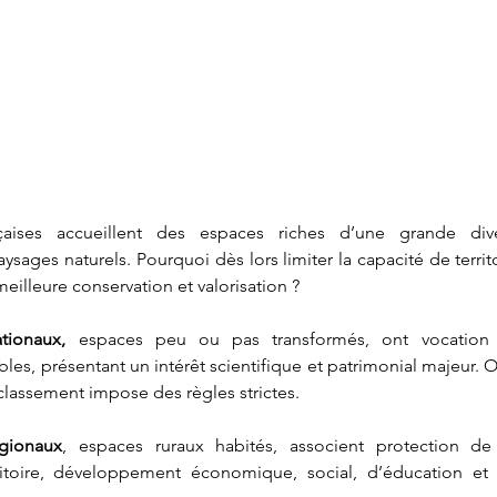
nçaises accueillent des espaces riches d’une grande dive
sages naturels. Pourquoi dès lors limiter la capacité de territo
eilleure conservation et valorisation ?  
tionaux,
 espaces peu ou pas transformés, ont vocation 
s, présentant un intérêt scientifique et patrimonial majeur. Ou
r classement impose des règles strictes.
égionaux
, espaces ruraux habités,
associent protection de 
toire, développement économique, social, d’éducation et 