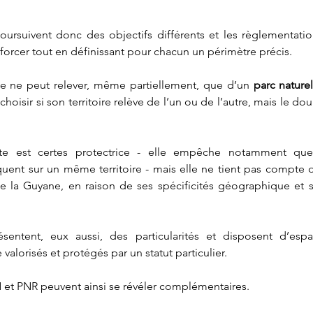
oursuivent donc des objectifs différents et les règlementatio
nforcer tout en définissant pour chacun un périmètre précis.
e ne peut relever, même partiellement, que d’un 
parc naturel
t choisir si son territoire relève de l’un ou de l’autre, mais le do
icte est certes protectrice - elle empêche notamment que 
quent sur un même territoire - mais elle ne tient pas compte de
le la Guyane, en raison de ses spécificités géographique et sp
résentent, eux aussi, des particularités et disposent d’espa
 valorisés et protégés par un statut particulier.
N et PNR peuvent ainsi se révéler complémentaires.