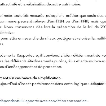
attractivité et la valorisation de notre patrimoine.
oi reste toutefois mesurée puisqu’elle précise que seuls des e
commune peuvent relever d’un PNN ou d’un PNR, mais que
. Nous conservons dès lors la précaution de la loi de 200
strative.
permettra en revanche de mieux protéger et valoriser la multit
es.
ame la Rapporteure, il conviendra bien évidemment de vei
e les différents établissements publics, élus et acteurs locaux 
ues d’aménagement et de protection.
ment sur ces bancs de simplification.
jourd’hui s’inscrit parfaitement dans cette logique : 
adapter le
ndépendants lui apporte avec conviction son soutien.