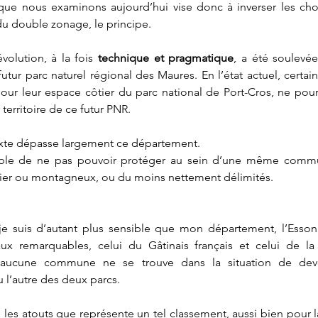
que nous examinons aujourd’hui vise donc à inverser les chos
du double zonage, le principe.
volution, à la fois 
technique et pragmatique
, a été soulevée
futur parc naturel régional des Maures. En l’état actuel, cert
pour leur espace côtier du parc national de Port-Cros, ne pourr
 territoire de ce futur PNR.
exte dépasse largement ce département.
ttable de ne pas pouvoir protéger au sein d’une même comm
estier ou montagneux, ou du moins nettement délimités.
 je suis d’autant plus sensible que mon département, l’Esso
aux remarquables, celui du Gâtinais français et celui de la
ucune commune ne se trouve dans la situation de devoir
u l’autre des deux parcs.
es atouts que représente un tel classement, aussi bien pour la