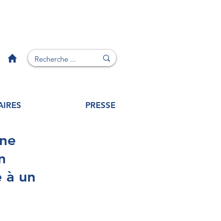
AIRES
PRESSE
une
n
e à un