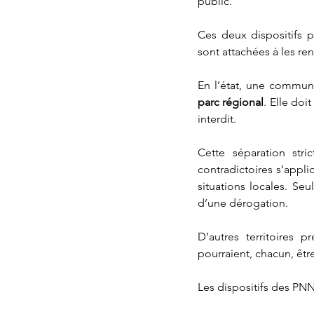
public.
Ces deux dispositifs p
sont attachées à les re
En l’état, une commun
parc régional
. Elle doi
interdit.
Cette séparation str
contradictoires s’appli
situations locales. Seu
d’une dérogation.
D’autres territoires p
pourraient, chacun, être
Les dispositifs des PN