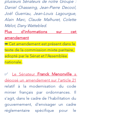
plusieurs Sénateurs de notre Groupe : 
Daniel Chasseing, Jean-Pierre Decool, 
Joël Guerriau, Jean-Louis Lagourgue, 
Alain Marc, Claude Malhuret, Colette 
Mélot, Dany Wattebled.
Plus d’informations sur cet 
amendement
➡ Cet amendement est présent dans le 
texte de la commission mixte paritaire, 
adopté par le Sénat et l'Assemblée 
nationale.
.
✅ 
Le Sénateur 
Franck Menonville
 a 
déposé un amendement sur l'article 21
relatif à la modernisation du code 
minier français par ordonnances. Il 
s'agit, dans le cadre de l'habilitation du 
gouvernement, d'envisager un cadre 
réglementaire spécifique pour le 