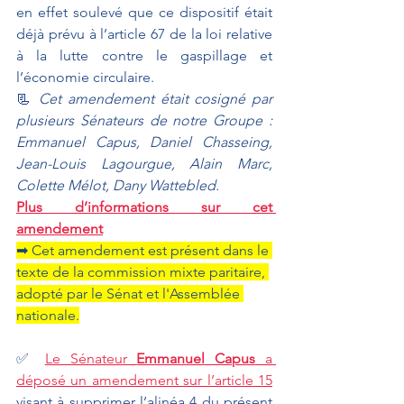
en effet soulevé que ce dispositif était 
déjà prévu à l’article 67 de la loi relative 
à la lutte contre le gaspillage et 
l’économie circulaire.
📃
 Cet amendement était cosigné par 
plusieurs Sénateurs de notre Groupe : 
Emmanuel Capus, Daniel Chasseing, 
Jean-Louis Lagourgue, Alain Marc, 
Colette Mélot, Dany Wattebled. 
Plus d’informations sur cet 
amendement
➡ Cet amendement est présent dans le 
texte de la commission mixte paritaire, 
adopté par le Sénat et l'Assemblée 
nationale.
✅ 
Le Sénateur 
Emmanuel Capus
 a 
déposé un amendement sur l’article 15
visant à supprimer l’alinéa 4 du présent 