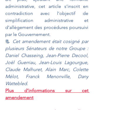
administrative, cet article s’inscrit en 
contradiction avec l’objectif de 
simplification administrative et 
d’allègement des procédures poursuivi 
par le Gouvernement. 
📃 
Cet amendement était cosigné par 
plusieurs Sénateurs de notre Groupe : 
Daniel Chasseing, Jean-Pierre Decool, 
Joël Guerriau, Jean-Louis Lagourgue, 
Claude Malhuret, Alain Marc, Colette 
Mélot, Franck Menonville, Dany 
Wattebled.
Plus d’informations sur cet 
amendement
✅ 
Le Sénateur 
Franck Menonville
 a 
déposé un amendement sur l'article 60
relatif à la restauration collective. Dans 