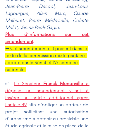
Jean-Pierre Decool, Jean-Louis 
Lagourgue, Alain Marc, Claude 
Malhuret, Pierre Médevielle, Colette 
Mélot, Vanina Paoli-Gagin.
Plus d’informations sur cet 
amendement
➡ Cet amendement est présent dans le 
texte de la commission mixte paritaire, 
adopté par le Sénat et l'Assemblée 
nationale.
✅ 
Le Sénateur 
Franck Menonville 
a 
déposé un amendement visant à 
insérer un article additionnel après 
l’article 49
 afin d’obliger un porteur de 
projet sollicitant une autorisation 
d’urbanisme à obtenir au préalable une 
étude agricole et la mise en place de la 